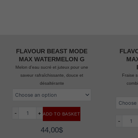
FLAVOUR BEAST MODE
FLAV
MAX WATERMELON G
MA
Melon d’eau sucré et juteux pour une
saveur rafraîchissante, douce et
Fraise 
désaltérante
combi
flavour
beast
flavour
mode
beast
max
mode
-
+
ADD TO BASKET
watermelon
max
-
G
strawberry
quantity
44,00
$
banana
ice