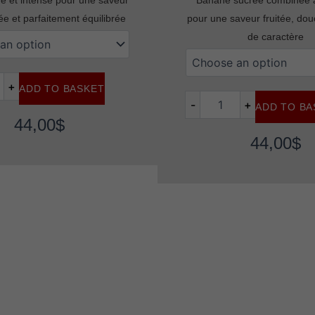
tée et parfaitement équilibrée
pour une saveur fruitée, dou
de caractère
Flavour
beast
mode
+
ADD TO BASKET
max
-
+
ADD TO BA
blazin'
44,00
$
banana
blackberry
44,00
$
ice
quantity