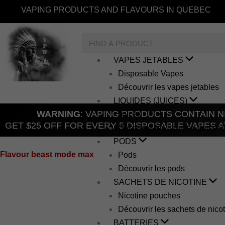
Skip
VAPING PRODUCTS AND FLAVOURS IN QUEBEC
to
content
Search
VAPES JETABLES
Disposable Vapes
Découvrir les vapes jetables
LIQUIDES (JUICES)
WARNING
: VAPING PRODUCTS CONTAIN NI
Juices
GET $25 OFF FOR EVERY 5 DISPOSABLE VAPES A
Découvrir les liquides (juices)
PODS
Flavour beast mode max
Pods
Découvrir les pods
SACHETS DE NICOTINE
Nicotine pouches
Découvrir les sachets de nico
Page
Page
BATTERIES