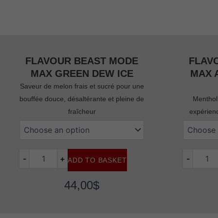
FLAVOUR BEAST MODE
FLAV
MAX GREEN DEW ICE
MAX 
Saveur de melon frais et sucré pour une
bouffée douce, désaltérante et pleine de
Menthol
fraîcheur
expérienc
Flavour
flavour
beast
beast
mode
mode
max
max
-
+
-
ADD TO BASKET
green
arctic
dew
menthol
ice
ice
44,00
$
quantity
quantity