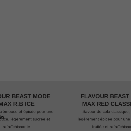
n
OUR BEAST MODE
FLAVOUR BEAST
MAX R.B ICE
MAX RED CLASSI
crémeuse et épicée pour une
Saveur de cola classique,
tés
ouce, légèrement sucrée et
légèrement épicée pour une
rafraîchissante
fruitée et rafraîchiss