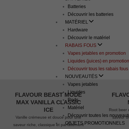
Batteries
Découvrir les batteries
MATÉRIEL
Hardware
Découvrir le matériel
RABAIS FOUS
Vapes jetables en promotion
Liquides (juices) en promotio
Découvrir tous les rabais fous
NOUVEAUTÉS
Vapes jetables
Liquides
FLAVOUR BEAST MODE
FLAV
Pods
MAX VANILLA CLASSIC
Matériel
ICE
Root beer 
Découvrir toutes les nouveau
Vanille crémeuse et douce pour une
saveur d
OBJETS PROMOTIONNELS
saveur riche, classique et parfaitement