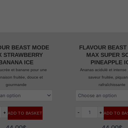
OUR BEAST MODE
FLAVOUR BEAST
X STRAWBERRY
MAX SUPER S
BANANA ICE
PINEAPPLE I
sucrée et banane pour une
Ananas acidulé et intense
naison fruitée, douce et
saveur fruitée, piquan
gourmande
rafraîchissante
flavour
beast
modz
max
+
-
+
ADD TO BASKET
ADD TO BA
super
sour
pineapple
44,00
$
44,00
$