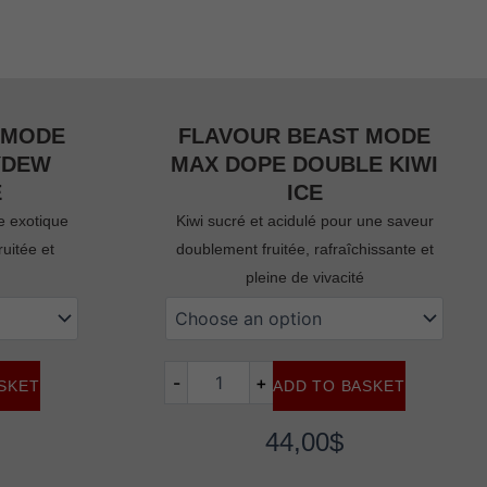
 MODE
FLAVOUR BEAST MODE
YDEW
MAX DOPE DOUBLE KIWI
E
ICE
e exotique
Kiwi sucré et acidulé pour une saveur
uitée et
doublement fruitée, rafraîchissante et
pleine de vivacité
flavour
beast
mode
max
-
+
SKET
ADD TO BASKET
dope
double
kiwi
44,00
$
ice
quantity