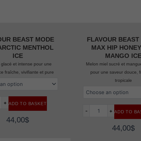
OUR BEAST MODE
FLAVOUR BEAST
ARCTIC MENTHOL
MAX HIP HONE
ICE
MANGO IC
 glacé et intense pour une
Melon miel sucré et mangu
e fraîche, vivifiante et pure
pour une saveur douce, fr
tropicale
flavour
beast
mode
+
ADD TO BASKET
max
-
+
ADD TO BA
hip
44,00
$
honeydew
mango
44,00
$
ice
quantity