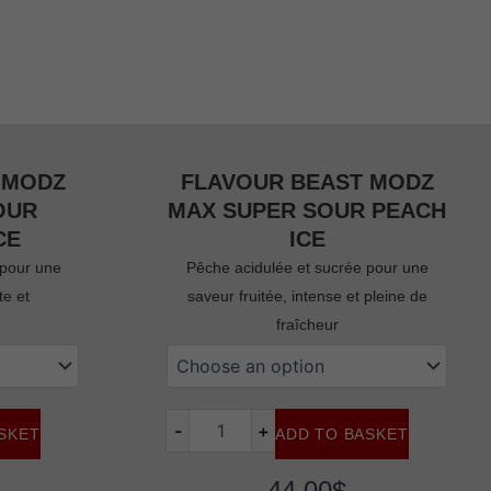
 MODZ
FLAVOUR BEAST MODZ
OUR
MAX SUPER SOUR PEACH
CE
ICE
 pour une
Pêche acidulée et sucrée pour une
te et
saveur fruitée, intense et pleine de
fraîcheur
Flavour
beast
modz
max
-
+
SKET
ADD TO BASKET
super
sour
peach
44,00
$