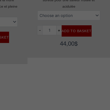
ce et pleine
acidulée
flavour
beast
modz
max
-
+
ADD TO BASKET
Slammin
sts
SKET
ice
44,00
$
quantity