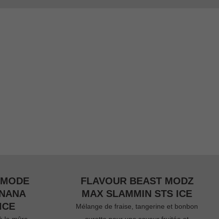
 MODE
FLAVOUR BEAST MODZ
ANANA
MAX SLAMMIN STS ICE
ICE
Mélange de fraise, tangerine et bonbon
à la mûre
surette pour une saveur fruitée et