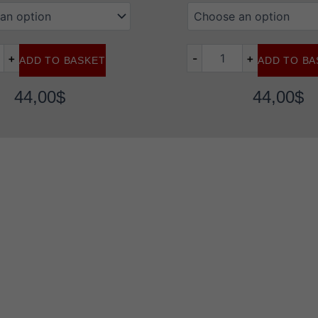
Flavour
beast
mode
max
+
-
+
ADD TO BASKET
ADD TO BA
red
classic
ice
44,00
$
44,00
$
quantity