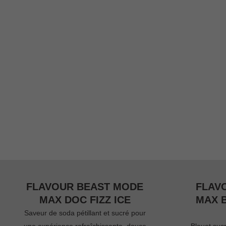
FLAVOUR BEAST MODE
FLAV
MAX DOC FIZZ ICE
MAX 
Saveur de soda pétillant et sucré pour
une expérience rafraîchissante, douce
Bleuet suc