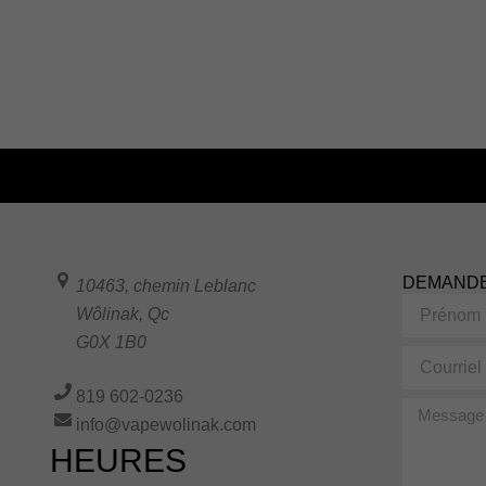
DEMANDE
10463, chemin Leblanc
Prénom
Wôlinak
,
Qc
G0X 1B0
Courriel
819 602-0236
Message
info@vapewolinak.com
HEURES