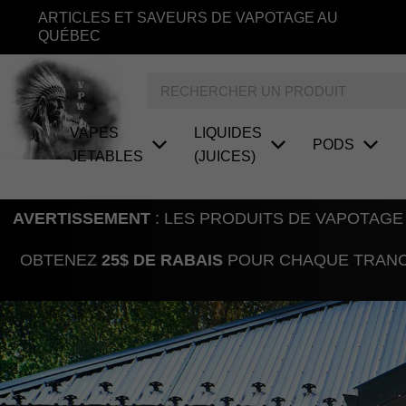
Aller
ARTICLES ET SAVEURS DE VAPOTAGE AU
au
QUÉBEC
contenu
Rechercher
VAPES
LIQUIDES
PODS
JETABLES
(JUICES)
AVERTISSEMENT
: LES PRODUITS DE VAPOTAGE
OBTENEZ
25$ DE RABAIS
POUR CHAQUE TRANCH