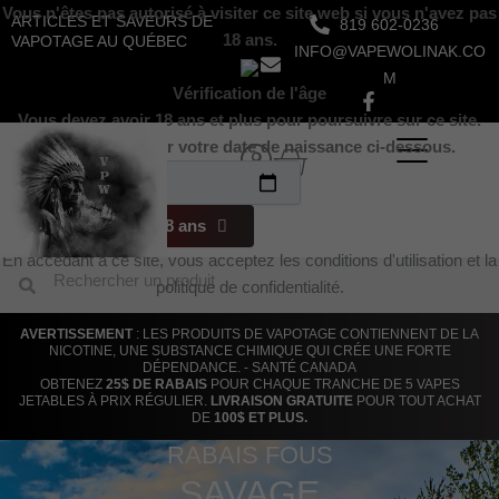
Aller
Vous n'êtes pas autorisé à visiter ce site web si vous n'avez pas
ARTICLES ET SAVEURS DE
819 602-0236
au
18 ans.
VAPOTAGE AU QUÉBEC
INFO@VAPEWOLINAK.CO
contenu
M
Vérification de l'âge
Vous devez avoir 18 ans et plus pour poursuivre sur ce site.
Veuillez indiquer votre date de naissance ci-dessous.
Panier
Oui, J'ai plus de 18 ans
En accédant à ce site, vous acceptez les conditions d'utilisation et la
Rechercher
Rechercher
politique de confidentialité.
AVERTISSEMENT
: LES PRODUITS DE VAPOTAGE CONTIENNENT DE LA
NICOTINE, UNE SUBSTANCE CHIMIQUE QUI CRÉE UNE FORTE
DÉPENDANCE. - SANTÉ CANADA
OBTENEZ
25$ DE RABAIS
POUR CHAQUE TRANCHE DE 5 VAPES
JETABLES À PRIX RÉGULIER.
LIVRAISON GRATUITE
POUR TOUT ACHAT
DE
100$ ET PLUS.
RABAIS FOUS
SAVAGE