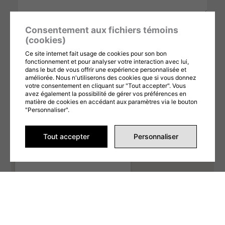
Consentement aux fichiers témoins
ENVOYER LA DEMANDE
(cookies)
Ce formulaire est protégé par reCAPTCHA et les
Ce site internet fait usage de cookies pour son bon
Politiques de confidentialité
et
Conditions d'utilisation
fonctionnement et pour analyser votre interaction avec lui,
dans le but de vous offrir une expérience personnalisée et
de Google s'appliquent. En remplissant ce formulaire,
améliorée. Nous n'utiliserons des cookies que si vous donnez
vous consentez à partager vos informations
votre consentement en cliquant sur "Tout accepter". Vous
avez également la possibilité de gérer vos préférences en
conformément à nos
Conditions d'utilisation
et
matière de cookies en accédant aux paramètres via le bouton
politique de confidentialité
.
"Personnaliser".
Tout accepter
Personnaliser