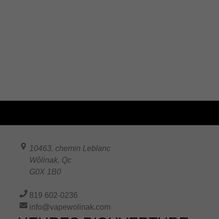
10463, chemin Leblanc
Wôlinak
,
Qc
G0X 1B0
819 602-0236
info@vapewolinak.com