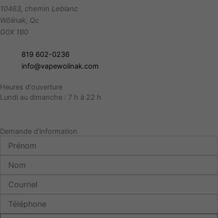
10463, chemin Leblanc
Wôlinak
,
Qc
G0X 1B0
819 602-0236
info@vapewolinak.com
Heures d'ouverture
Lundi au dimanche : 7 h à 22 h
Demande d'information
Prénom
Nom
Courriel
Téléphone
Message