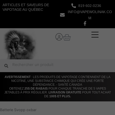
Aller
ARTICLES ET SAVEURS DE
819 602-0236
au
VAPOTAGE AU QUÉBEC
INFO@VAPEWOLINAK.CO
contenu
M
Panier
Rechercher
Rechercher
AVERTISSEMENT
: LES PRODUITS DE VAPOTAGE CONTIENNENT DE LA
NICOTINE, UNE SUBSTANCE CHIMIQUE QUI CRÉE UNE FORTE
DÉPENDANCE. - SANTÉ CANADA
OBTENEZ
25$ DE RABAIS
POUR CHAQUE TRANCHE DE 5 VAPES
JETABLES À PRIX RÉGULIER.
LIVRAISON GRATUITE
POUR TOUT ACHAT
DE
100$ ET PLUS.
Batterie Svopp oxbar