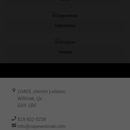
Vaporesso
Voopoo
10463, chemin Leblanc
Wôlinak
,
Qc
G0X 1B0
819 602-0236
info@vapewolinak.com