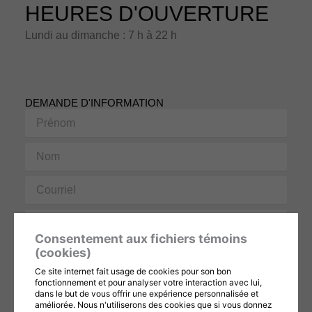
HEURES D'OUVERTURE
Lundi au dimanche : 7 h à 22 h
DEMANDE D'INFORMATION
Prénom
Nom
Courriel
Téléphone
Consentement aux fichiers témoins
Message
(cookies)
Ce site internet fait usage de cookies pour son bon
fonctionnement et pour analyser votre interaction avec lui,
dans le but de vous offrir une expérience personnalisée et
améliorée. Nous n'utiliserons des cookies que si vous donnez