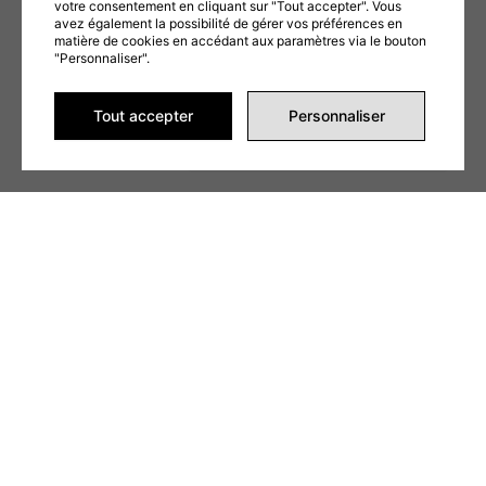
votre consentement en cliquant sur "Tout accepter". Vous
avez également la possibilité de gérer vos préférences en
matière de cookies en accédant aux paramètres via le bouton
"Personnaliser".
Ce formulaire est protégé par reCAPTCHA et les
Politiques de confidentialité
et
Conditions d'utilisation
de Google s'appliquent. En remplissant ce formulaire,
vous consentez à partager vos informations conformément à nos
Conditions
d'utilisation
et
politique de confidentialité
.
Tout accepter
Personnaliser
ENVOYER LA DEMANDE
Alternative: