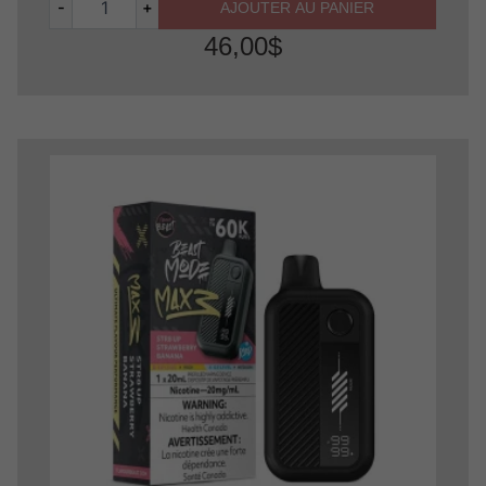
-
+
AJOUTER AU PANIER
46,00
$
Quantité