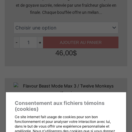
et de goyave sucrée, relevée par une fraîcheur glacée en
finale. Chaque bouffée offre un mélan...
-
+
AJOUTER AU PANIER
46,00
$
Quantité
Consentement aux fichiers témoins
FLAVOUR BEAST MODE MAX 3 /
(cookies)
TWELVE MONKEYS KANZI
Ce site internet fait usage de cookies pour son bon
fonctionnement et pour analyser votre interaction avec lui,
dans le but de vous offrir une expérience personnalisée et
Une délicieuse combinaison de fraise sucrée, de melon
améliorée. Nous n'utiliserons des cookies que si vous donnez