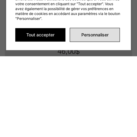
d’eau juteux et d’une touche de kiwi légèrement acidulé,
votre consentement en cliquant sur "Tout accepter". Vous
avez également la possibilité de gérer vos préférences en
rehaussée par une fraîcheur glacée e...
matière de cookies en accédant aux paramètres via le bouton
"Personnaliser".
Tout accepter
Personnaliser
-
+
AJOUTER AU PANIER
46,00
$
Quantité
FLAVOUR BEAST MODE MAX 3 /
TWELVE MONKEYS HARAMBAE
Une explosion d’agrumes réunissant pamplemousse,
citron et lime, avec une subtile touche de goyave pour