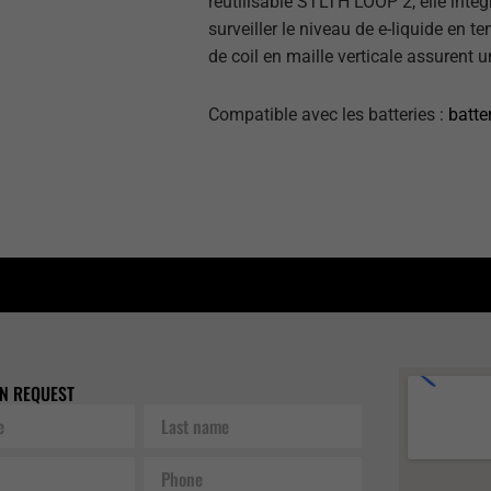
réutilisable STLTH LOOP 2, elle intè
surveiller le niveau de e-liquide en te
de coil en maille verticale assurent 
Compatible avec les batteries :
batter
N REQUEST
Last
name
Phone