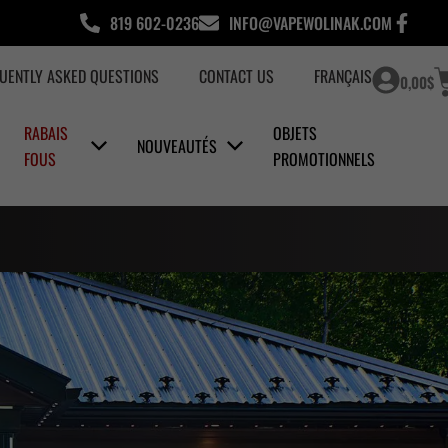
819 602-0236
INFO@VAPEWOLINAK.COM
C
UENTLY ASKED QUESTIONS
CONTACT US
FRANÇAIS
0,00
$
RABAIS
OBJETS
NOUVEAUTÉS
FOUS
PROMOTIONNELS