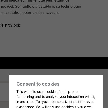
gre un indicateur numérique permettant de
mps réel.
Son airflow ajustable et sa technologie
une restitution optimale des saveurs.
ie stlth loop
Consent to cookies
This website uses cookies for its proper
functioning and to analyze your interaction with it,
in order to offer you a personalized and improved
experience. We will only use cookies if you give