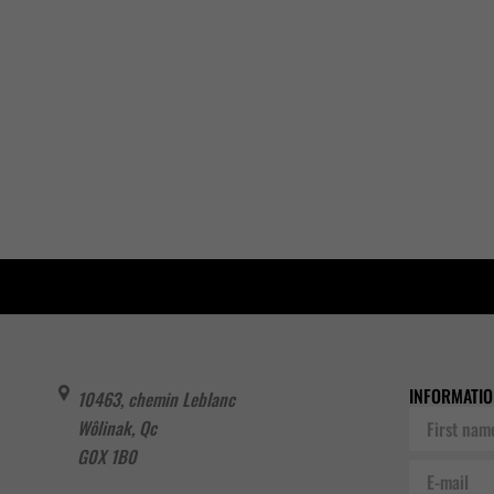
INFORMATIO
10463, chemin Leblanc
First
Wôlinak
,
Qc
name
G0X 1B0
E-
mail