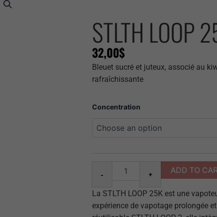
STLTH LOOP 2
32,00
$
Bleuet sucré et juteux, associé au kiw
rafraîchissante
Stlth
Concentration
Loop
25k
Blueberry
Kiwi
quantity
ADD TO CA
-
+
La STLTH LOOP 25K est une vapoteus
expérience de vapotage prolongée et