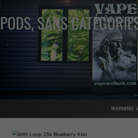
PODS
,
SANS CATÉGORIE
WARNING: Vap