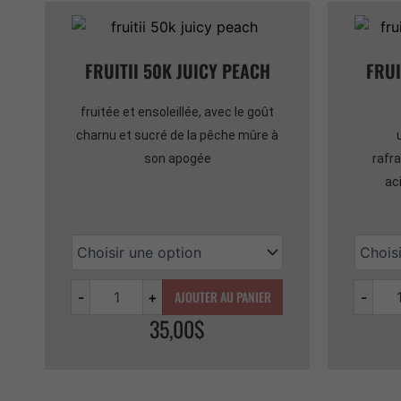
Quantité
Quantit
FRUITII 50K JUICY PEACH
FRUI
fruitée et ensoleillée, avec le goût
charnu et sucré de la pêche mûre à
son apogée
rafr
ac
AJOUTER AU PANIER
-
+
-
35,00
$