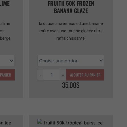
LIME
FRUITII 50K FROZEN
BANANA GLAZE
du lime
la douceur crémeuse d’une banane
 et
mûre avec une touche glacée ultra
berge.
rafraîchissante.
 PANIER
AJOUTER AU PANIER
-
+
35,00
$
Quantité