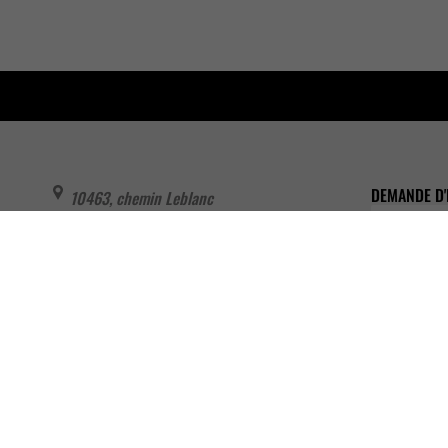
DEMANDE D'
10463, chemin Leblanc
Prénom
Wôlinak
,
Qc
G0X 1B0
Courriel
819 602-0236
Message
info@vapewolinak.com
HEURES D'OUVERTURE
Lundi au dimanche : 7 h à 22 h