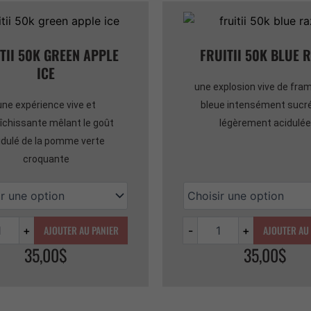
é
Quantité
TII 50K GREEN APPLE
FRUITII 50K BLUE 
ICE
une explosion vive de fra
une expérience vive et
bleue intensément sucré
aîchissante mêlant le goût
légèrement acidulée
idulé de la pomme verte
croquante
AJOUTER AU PANIER
AJOUTER AU
+
-
+
35,00
$
35,00
$