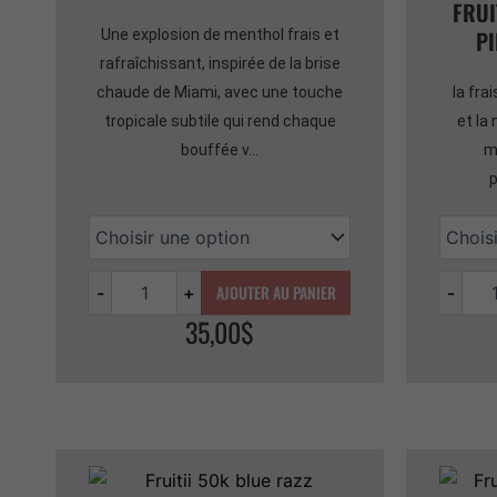
FRUI
P
Une explosion de menthol frais et
rafraîchissant, inspirée de la brise
chaude de Miami, avec une touche
la fra
tropicale subtile qui rend chaque
et la
bouffée v...
m
p
AJOUTER AU PANIER
-
+
-
35,00
$
Quantité
Quantit