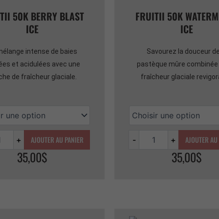
TII 50K BERRY BLAST
FRUITII 50K WATER
ICE
ICE
mélange intense de baies
Savourez la douceur de
ées et acidulées avec une
pastèque mûre combinée 
che de fraîcheur glaciale.
fraîcheur glaciale revigo
AJOUTER AU PANIER
AJOUTER AU
+
-
+
35,00
$
35,00
$
é
Quantité