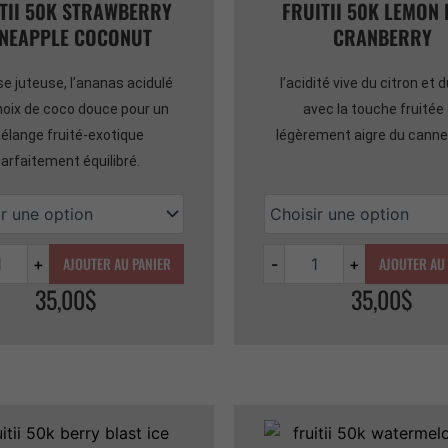
TII 50K STRAWBERRY
FRUITII 50K LEMON 
INEAPPLE COCONUT
CRANBERRY
ise juteuse, l’ananas acidulé
l’acidité vive du citron et 
 noix de coco douce pour un
avec la touche fruitée
élange fruité-exotique
légèrement aigre du canne
arfaitement équilibré.
AJOUTER AU PANIER
AJOUTER AU
+
-
+
35,00
$
35,00
$
é
Quantité