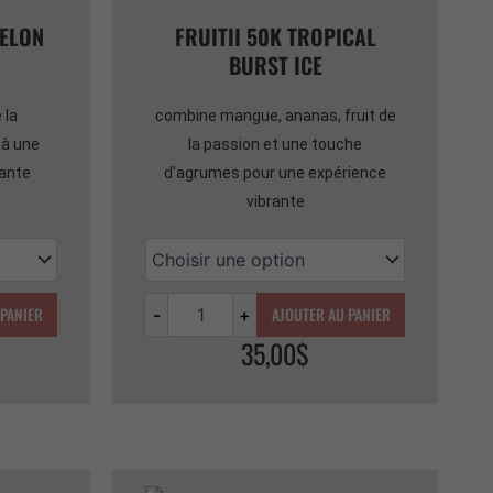
MELON
FRUITII 50K TROPICAL
BURST ICE
 la
combine mangue, ananas, fruit de
à une
la passion et une touche
rante
d'agrumes pour une expérience
vibrante
 PANIER
AJOUTER AU PANIER
-
+
35,00
$
Quantité