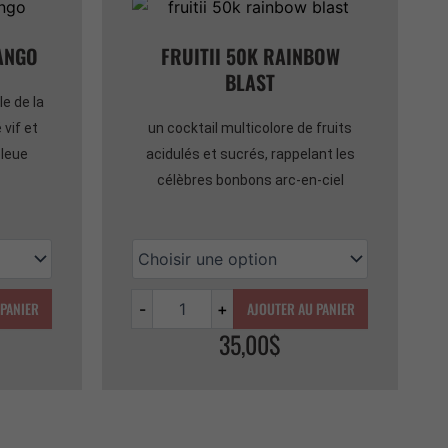
ANGO
FRUITII 50K RAINBOW
BLAST
e de la
vif et
un cocktail multicolore de fruits
bleue
acidulés et sucrés, rappelant les
célèbres bonbons arc-en-ciel
 PANIER
AJOUTER AU PANIER
-
+
35,00
$