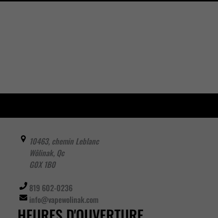
10463, chemin Leblanc
Wôlinak
,
Qc
G0X 1B0
819 602-0236
info@vapewolinak.com
HEURES D'OUVERTURE