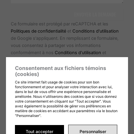
ENVOYER LA DEMANDE
Ce formulaire est protégé par reCAPTCHA et les
Politiques de confidentialité
et
Conditions d'utilisation
de Google s'appliquent. En remplissant ce formulaire,
vous consentez à partager vos informations
conformément à nos
Conditions d'utilisation
et
politique de confidentialité
.
Consentement aux fichiers témoins
(cookies)
Ce site internet fait usage de cookies pour son bon
fonctionnement et pour analyser votre interaction avec lui,
dans le but de vous offrir une expérience personnalisée et
améliorée. Nous n'utiliserons des cookies que si vous donnez
votre consentement en cliquant sur "Tout accepter". Vous
avez également la possibilité de gérer vos préférences en
matière de cookies en accédant aux paramètres via le bouton
"Personnaliser".
Tout accepter
Personnaliser