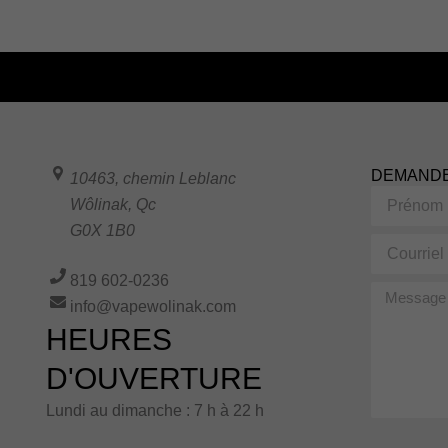
DEMANDE
10463, chemin Leblanc
Prénom
Wôlinak
,
Qc
G0X 1B0
Courriel
819 602-0236
Message
info@vapewolinak.com
HEURES
D'OUVERTURE
Lundi au dimanche : 7 h à 22 h