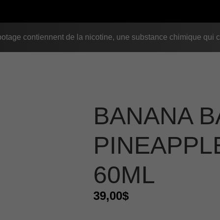
age contiennent de la nicotine, une substance chimique qui c
BANANA 
PINEAPPL
60ML
39,00
$