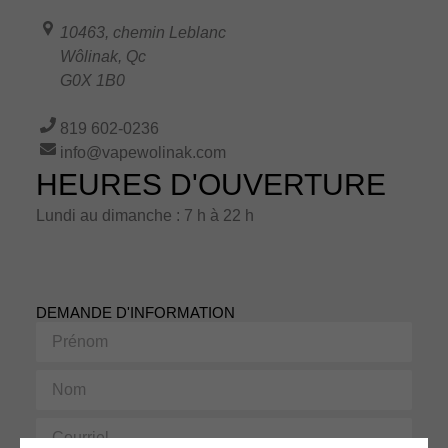
10463, chemin Leblanc
Wôlinak
,
Qc
G0X 1B0
819 602-0236
info@vapewolinak.com
HEURES D'OUVERTURE
Lundi au dimanche : 7 h à 22 h
DEMANDE D'INFORMATION
Prénom
Nom
Courriel