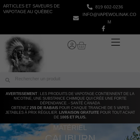
Aller
ARTICLES ET SAVEURS DE
819 602-0236
au
VAPOTAGE AU QUÉBEC
INFO@VAPEWOLINAK.CO
contenu
M
Panier
Rechercher
Rechercher
AVERTISSEMENT
: LES PRODUITS DE VAPOTAGE CONTIENNENT DE LA
NICOTINE, UNE SUBSTANCE CHIMIQUE QUI CRÉE UNE FORTE
DÉPENDANCE. - SANTÉ CANADA
OBTENEZ
25$ DE RABAIS
POUR CHAQUE TRANCHE DE 5 VAPES
JETABLES À PRIX RÉGULIER.
LIVRAISON GRATUITE
POUR TOUT ACHAT
DE
100$ ET PLUS.
MATÉRIEL
CALIBURN