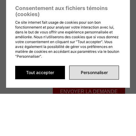
Consentement aux fichiers témoins
Téléphone
(cookies)
Ce site internet fait usage de cookies pour son bon
Message
fonctionnement et pour analyser votre interaction avec lui,
dans le but de vous offrir une expérience personnalisée et
améliorée. Nous n'utiliserons des cookies que si vous donnez
votre consentement en cliquant sur "Tout accepter". Vous
avez également la possibilité de gérer vos préférences en
matière de cookies en accédant aux paramètres via le bouton
"Personnaliser".
Ce formulaire est protégé par reCAPTCHA et les
Politiques de confidentialité
et
Conditions d'utilisation
de Google s'appliquent. En remplissant ce formulaire,
Tout accepter
Personnaliser
vous consentez à partager vos informations conformément à nos
Conditions
d'utilisation
et
politique de confidentialité
.
ENVOYER LA DEMANDE