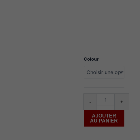
quantité
Colour
de
Caliburn
X
-
+
AJOUTER
AU PANIER