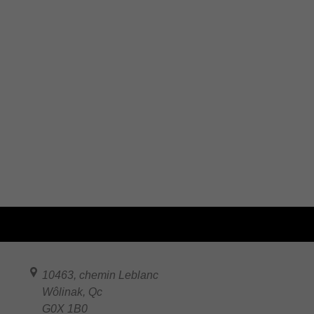
10463, chemin Leblanc
Wôlinak
,
Qc
G0X 1B0