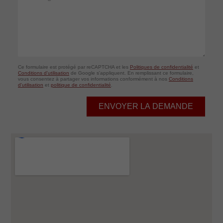
Ce formulaire est protégé par reCAPTCHA et les
Politiques de confidentialité
et
Conditions d'utilisation
de Google s'appliquent. En remplissant ce formulaire,
vous consentez à partager vos informations conformément à nos
Conditions
d'utilisation
et
politique de confidentialité
.
ENVOYER LA DEMANDE