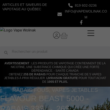
Aller
ARTICLES ET SAVEURS DE
819 602-0236
au
VAPOTAGE AU QUÉBEC
INFO@VAPEWOLINAK.CO
contenu
M
Panier
Rechercher
Rechercher
AVERTISSEMENT
: LES PRODUITS DE VAPOTAGE CONTIENNENT DE LA
NICOTINE, UNE SUBSTANCE CHIMIQUE QUI CRÉE UNE FORTE
DÉPENDANCE. - SANTÉ CANADA
OBTENEZ
25$ DE RABAIS
POUR CHAQUE TRANCHE DE 5 VAPES
JETABLES À PRIX RÉGULIER.
LIVRAISON GRATUITE
POUR TOUT ACHAT
DE
100$ ET PLUS.
RABAIS FOUS
,
VAPES JETABLES
FLAVOUR BEAST 5000 -
RABAIS 33$ → 26$