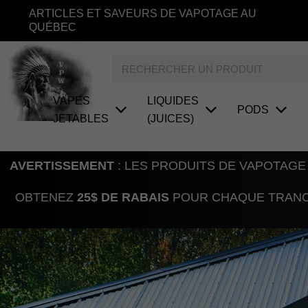
Aller
ARTICLES ET SAVEURS DE VAPOTAGE AU
au
QUÉBEC
contenu
Rechercher
VAPES
LIQUIDES
PODS
JETABLES
(JUICES)
AVERTISSEMENT
: LES PRODUITS DE VAPOTAGE
OBTENEZ
25$ DE RABAIS
POUR CHAQUE TRANCH