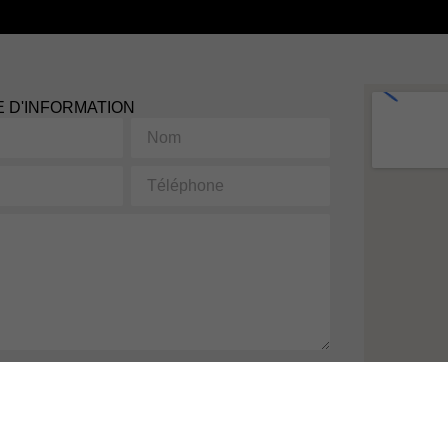
 D'INFORMATION
Nom
Téléphone
 est protégé par reCAPTCHA et les
Politiques de
et
Conditions d'utilisation
de Google s'appliquent. En
 formulaire, vous consentez à partager vos informations
 à nos
Conditions d'utilisation
et
politique de confidentialité
.