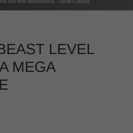
rée une forte dépendance. - Santé Canada
BEAST LEVEL
RA MEGA
E