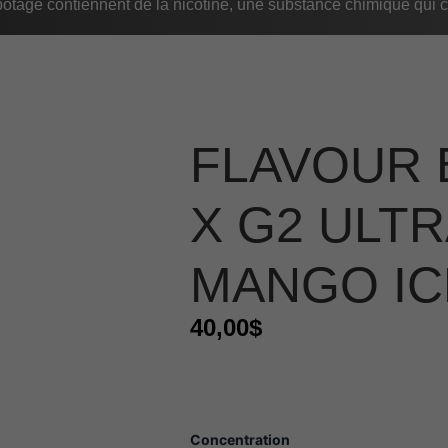
age contiennent de la nicotine, une substance chimique qui c
FLAVOUR 
X G2 ULT
MANGO IC
40,00
$
quantité
Concentration