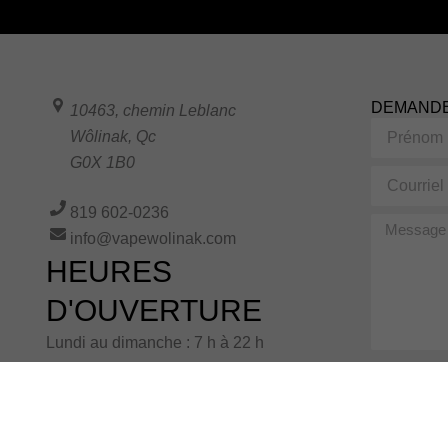
DEMANDE
10463, chemin Leblanc
Prénom
Wôlinak
,
Qc
G0X 1B0
Courriel
819 602-0236
Message
info@vapewolinak.com
HEURES
D'OUVERTURE
Lundi au dimanche : 7 h à 22 h
Ce formulaire
confidentialité
remplissant ce
conformément