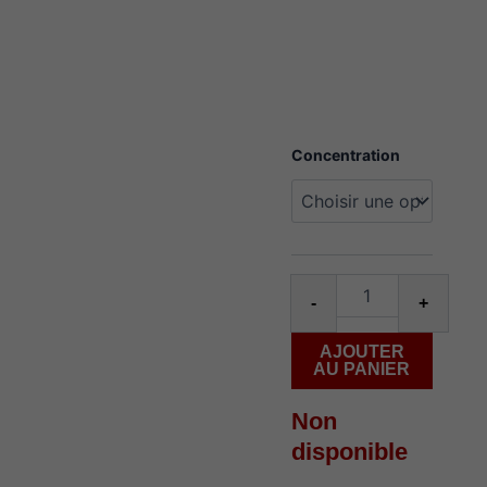
quantité
Concentration
de
flavour
beast
level
x
g2
ultra
-
+
weekend
watermelon
AJOUTER
ice
AU PANIER
Non
disponible