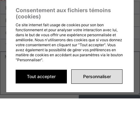
Prénom
Consentement aux fichiers témoins
(cookies)
Nom
Ce site internet fait usage de cookies pour son bon
Courriel
fonctionnement et pour analyser votre interaction avec lui,
dans le but de vous offrir une expérience personnalisée et
améliorée. Nous n'utiliserons des cookies que si vous donnez
Téléphone
votre consentement en cliquant sur "Tout accepter". Vous
avez également la possibilité de gérer vos préférences en
Message
matière de cookies en accédant aux paramètres via le bouton
"Personnaliser".
Tout accepter
Personnaliser
Envoyer la demande
Ce formulaire est protégé par reCAPTCHA et les
Politiques de
confidentialité
et
Conditions d'utilisation
de Google s'appliquent.
En remplissant ce formulaire, vous consentez à partager vos
informations conformément à nos
Conditions d'utilisation
et