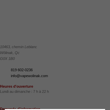
10463, chemin Leblanc
Wôlinak
,
Qc
G0X 1B0
819 602-0236
info@vapewolinak.com
Heures d'ouverture
Lundi au dimanche : 7 h à 22 h
Demande d'information