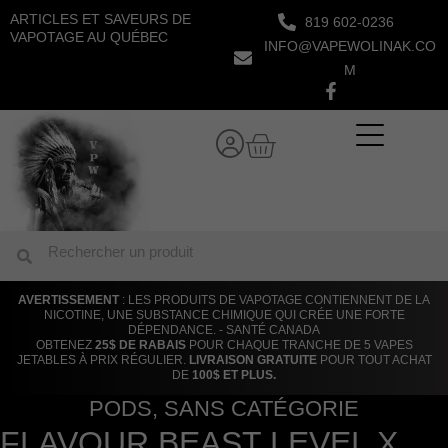
Aller
ARTICLES ET SAVEURS DE
819 602-0236
au
VAPOTAGE AU QUÉBEC
INFO@VAPEWOLINAK.CO
contenu
M
Panier
Rechercher
Rechercher
AVERTISSEMENT
: LES PRODUITS DE VAPOTAGE CONTIENNENT DE LA
NICOTINE, UNE SUBSTANCE CHIMIQUE QUI CRÉE UNE FORTE
DÉPENDANCE. - SANTÉ CANADA
OBTENEZ
25$ DE RABAIS
POUR CHAQUE TRANCHE DE 5 VAPES
JETABLES À PRIX RÉGULIER.
LIVRAISON GRATUITE
POUR TOUT ACHAT
DE
100$ ET PLUS.
PODS
,
SANS CATÉGORIE
FLAVOUR BEAST LEVEL X