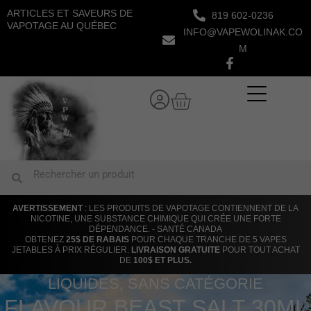
Aller
ARTICLES ET SAVEURS DE
819 602-0236
au
VAPOTAGE AU QUÉBEC
INFO@VAPEWOLINAK.CO
contenu
M
Panier
Rechercher
Rechercher
AVERTISSEMENT
: LES PRODUITS DE VAPOTAGE CONTIENNENT DE LA
NICOTINE, UNE SUBSTANCE CHIMIQUE QUI CRÉE UNE FORTE
DÉPENDANCE. - SANTÉ CANADA
OBTENEZ
25$ DE RABAIS
POUR CHAQUE TRANCHE DE 5 VAPES
JETABLES À PRIX RÉGULIER.
LIVRAISON GRATUITE
POUR TOUT ACHAT
DE
100$ ET PLUS.
LIQUIDES
,
SANS CATÉGORIE
FLAVOUR BEAST SALT 30ML