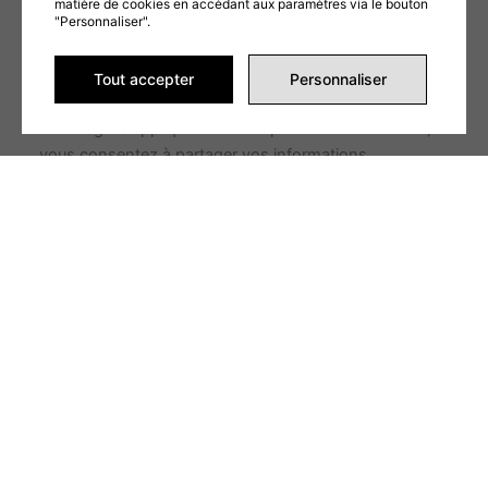
matière de cookies en accédant aux paramètres via le bouton
"Personnaliser".
ENVOYER LA DEMANDE
Ce formulaire est protégé par reCAPTCHA et les
Tout accepter
Personnaliser
Politiques de confidentialité
et
Conditions d'utilisation
de Google s'appliquent. En remplissant ce formulaire,
vous consentez à partager vos informations
conformément à nos
Conditions d'utilisation
et
politique de confidentialité
.