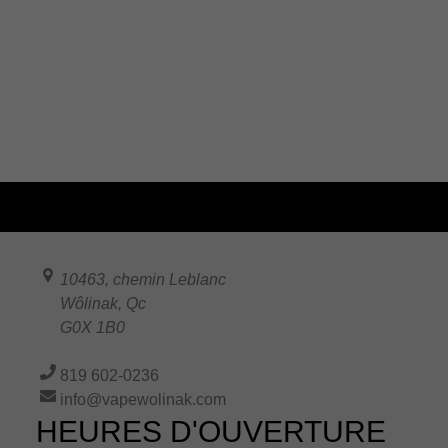
10463, chemin Leblanc
Wôlinak
,
Qc
G0X 1B0
819 602-0236
info@vapewolinak.com
HEURES D'OUVERTURE