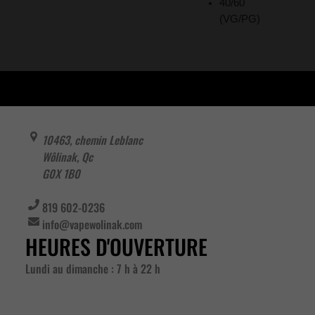
40/60
(VG/PG)
10463, chemin Leblanc
Wôlinak
,
Qc
G0X 1B0
819 602-0236
info@vapewolinak.com
HEURES D'OUVERTURE
Lundi au dimanche : 7 h à 22 h