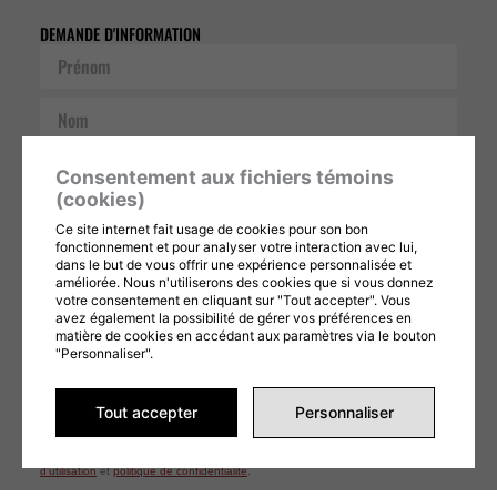
DEMANDE D'INFORMATION
Prénom
Nom
Courriel
Consentement aux fichiers témoins
(cookies)
Téléphone
Ce site internet fait usage de cookies pour son bon
fonctionnement et pour analyser votre interaction avec lui,
Message
dans le but de vous offrir une expérience personnalisée et
améliorée. Nous n'utiliserons des cookies que si vous donnez
votre consentement en cliquant sur "Tout accepter". Vous
avez également la possibilité de gérer vos préférences en
matière de cookies en accédant aux paramètres via le bouton
"Personnaliser".
Tout accepter
Personnaliser
Ce formulaire est protégé par reCAPTCHA et les
Politiques de confidentialité
et
Conditions d'utilisation
de Google s'appliquent. En remplissant ce formulaire,
vous consentez à partager vos informations conformément à nos
Conditions
d'utilisation
et
politique de confidentialité
.