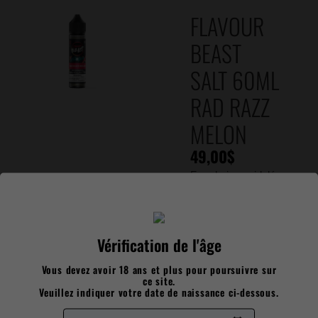
FLAVOUR
BEAST
SALT 60ML
RAD RAZZ
MELON
49,00
$
Framboise acidulée
mêlée à un melon
doux, relevées
d’une fraîcheur
Vérification de l'âge
glacée, pour un
goût fruité
Vous devez avoir 18 ans et plus pour poursuivre sur
rafraîchissant qui
ce site.
transporte
Veuillez indiquer votre date de naissance ci-dessous.
instantanément