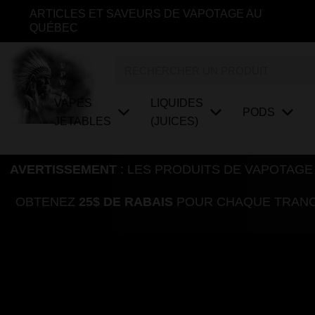
Aller
ARTICLES ET SAVEURS DE VAPOTAGE AU
au
QUÉBEC
contenu
Rechercher
VAPES
LIQUIDES
PODS
JETABLES
(JUICES)
AVERTISSEMENT
: LES PRODUITS DE VAPOTAGE
OBTENEZ
25$ DE RABAIS
POUR CHAQUE TRANCH