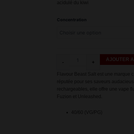
acidulé du kiwi
quantité
Concentration
de
Flavour
beast
watermelon
strawberry
kiwi
salt
AJOUTER A
-
+
30ml
Flavour Beast Salt est une marque c
réputée pour ses saveurs audacieus
rechargeables, elle offre une vape f
Fuzion et Unleashed.
40/60 (VG/PG)