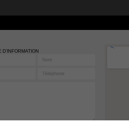
 D'INFORMATION
Nom
Téléphone
 est protégé par reCAPTCHA et les
Politiques de