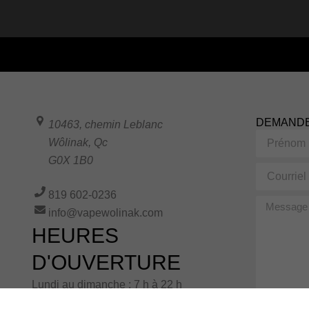
DEMANDE
10463, chemin Leblanc
Prénom
Wôlinak
,
Qc
G0X 1B0
Courriel
819 602-0236
Message
info@vapewolinak.com
HEURES
D'OUVERTURE
Lundi au dimanche : 7 h à 22 h
Ce formulaire