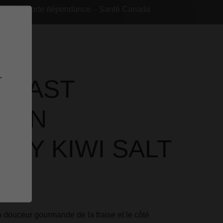
rée une forte dépendance. - Santé Canada
.
BEAST
LON
RY KIWI SALT
a douceur gourmande de la fraise et le côté