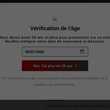
age contiennent de la nicotine, une substance chimique qui c
Vérification de l'âge
Vous devez avoir 18 ans et plus pour poursuivre sur ce site
FLAVOUR 
Veuillez indiquer votre date de naissance ci-dessous.
WATERME
Oui, J'ai plus de 18 ans
STRAWBER
En accédant à ce site, vous acceptez les conditions d'utilisation et la
30ML
politique de confidentialité.
28,00
$
la fraîcheur sucrée de la pastèque, l