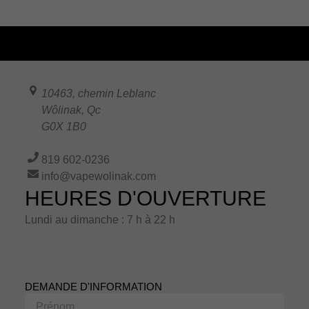
10463, chemin Leblanc
Wôlinak
,
Qc
G0X 1B0
819 602-0236
info@vapewolinak.com
HEURES D'OUVERTURE
Lundi au dimanche : 7 h à 22 h
DEMANDE D'INFORMATION
Prénom