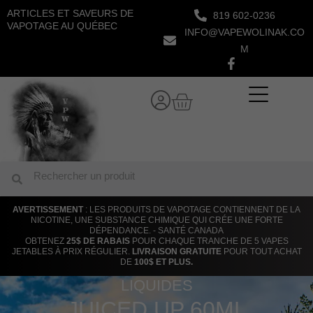
Aller
ARTICLES ET SAVEURS DE
819 602-0236
au
VAPOTAGE AU QUÉBEC
INFO@VAPEWOLINAK.CO
contenu
M
Panier
Rechercher
Rechercher
AVERTISSEMENT
: LES PRODUITS DE VAPOTAGE CONTIENNENT DE LA
NICOTINE, UNE SUBSTANCE CHIMIQUE QUI CRÉE UNE FORTE
DÉPENDANCE. - SANTÉ CANADA
OBTENEZ
25$ DE RABAIS
POUR CHAQUE TRANCHE DE 5 VAPES
JETABLES À PRIX RÉGULIER.
LIVRAISON GRATUITE
POUR TOUT ACHAT
DE
100$ ET PLUS.
LIQUIDES
JUICED UP 60ML