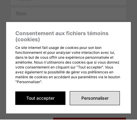
Nom
Courriel
Consentement aux fichiers témoins
(cookies)
Téléphone
Ce site internet fait usage de cookies pour son bon
fonctionnement et pour analyser votre interaction avec lui,
Message
dans le but de vous offrir une expérience personnalisée et
améliorée. Nous n'utiliserons des cookies que si vous donnez
votre consentement en cliquant sur "Tout accepter". Vous
avez également la possibilité de gérer vos préférences en
matière de cookies en accédant aux paramètres via le bouton
"Personnaliser".
Tout accepter
Personnaliser
Ce formulaire est protégé par reCAPTCHA et les
Politiques de confidentialité
et
Conditions d'utilisation
de Google s'appliquent. En remplissant ce formulaire,
vous consentez à partager vos informations conformément à nos
Conditions
d'utilisation
et
politique de confidentialité
.
ENVOYER LA DEMANDE
Alternative: