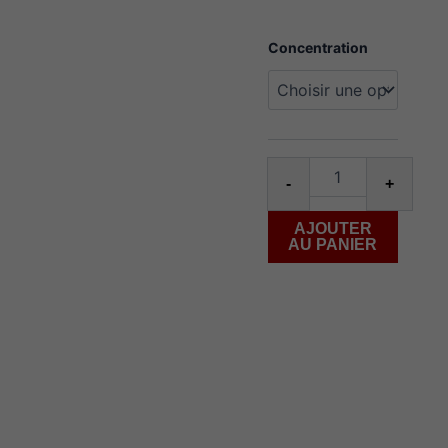
quantité
Concentration
de
Juiced
Up
green
Apple
60ml
Alter
-
+
AJOUTER
AU PANIER