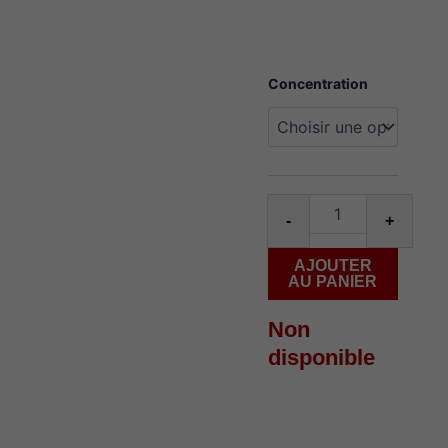
quantité
Concentration
de
Koil
Killaz
ambush
Salt
30ml
-
+
AJOUTER
AU PANIER
Non
disponible