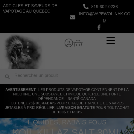
Aller
ARTICLES ET SAVEURS DE
819 602-0236
au
VAPOTAGE AU QUÉBEC
INFO@VAPEWOLINAK.CO
contenu
M
Panier
Rechercher
Rechercher
AVERTISSEMENT
: LES PRODUITS DE VAPOTAGE CONTIENNENT DE LA
NICOTINE, UNE SUBSTANCE CHIMIQUE QUI CRÉE UNE FORTE
DÉPENDANCE. - SANTÉ CANADA
OBTENEZ
25$ DE RABAIS
POUR CHAQUE TRANCHE DE 5 VAPES
JETABLES À PRIX RÉGULIER.
LIVRAISON GRATUITE
POUR TOUT ACHAT
DE
100$ ET PLUS.
LIQUIDES
,
RABAIS FOUS
KOIL KILLAZ SALT 30ML