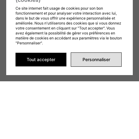
Ce site internet fait usage de cookies pour son bon
fonctionnement et pour analyser votre interaction avec lui,
dans le but de vous offrir une expérience personnalisée et
ENVOYER LA DEMANDE
améliorée. Nous n'utiliserons des cookies que si vous donnez
votre consentement en cliquant sur "Tout accepter". Vous
Ce formulaire est protégé par reCAPTCHA et les
avez également la possibilité de gérer vos préférences en
matière de cookies en accédant aux paramètres via le bouton
Politiques de confidentialité
et
Conditions d'utilisation
"Personnaliser".
de Google s'appliquent. En remplissant ce formulaire,
vous consentez à partager vos informations
Tout accepter
Personnaliser
conformément à nos
Conditions d'utilisation
et
politique de confidentialité
.