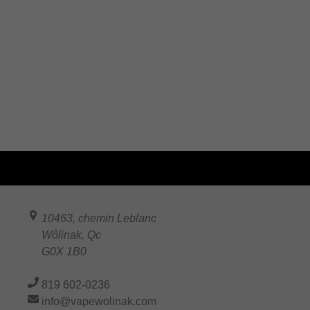
10463, chemin Leblanc
Wôlinak
,
Qc
G0X 1B0
819 602-0236
info@vapewolinak.com