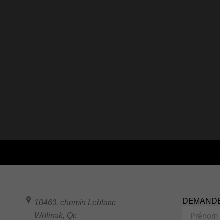
DEMANDE
10463, chemin Leblanc
Prénom
Wôlinak
,
Qc