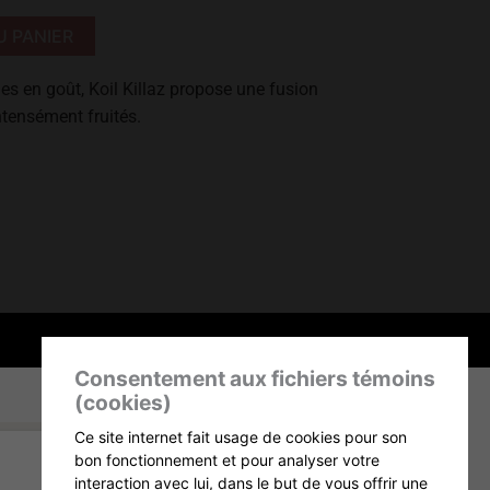
Alternative:
U PANIER
s en goût, Koil Killaz propose une fusion
intensément fruités.
Consentement aux fichiers témoins
(cookies)
Ce site internet fait usage de cookies pour son
bon fonctionnement et pour analyser votre
interaction avec lui, dans le but de vous offrir une