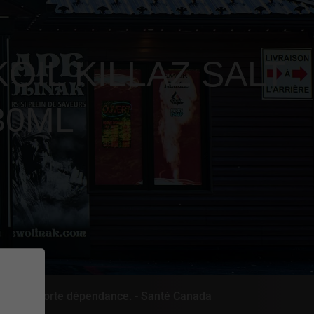
KOIL KILLAZ SALT
30ML
rée une forte dépendance. - Santé Canada