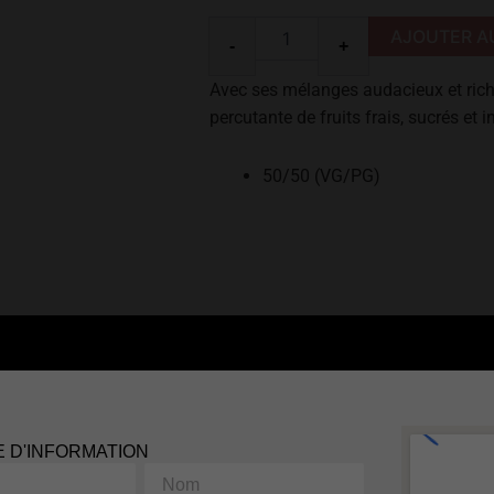
30ml
AJOUTER A
-
+
Avec ses mélanges audacieux et riche
percutante de fruits frais, sucrés et 
50/50 (VG/PG)
 D'INFORMATION
Nom