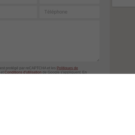
Téléphone
 est protégé par reCAPTCHA et les
Politiques de
et
Conditions d'utilisation
de Google s'appliquent. En
 formulaire, vous consentez à partager vos informations
 à nos
Conditions d'utilisation
et
politique de confidentialité
.
ENVOYER LA DEMANDE