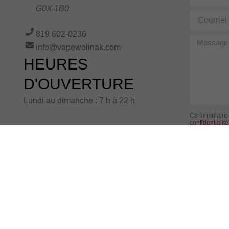
G0X 1B0
Courriel
819 602-0236
Message
info@vapewolinak.com
HEURES
D'OUVERTURE
Lundi au dimanche : 7 h à 22 h
Ce formulaire
confidentialité
remplissant ce
conformément
Alternative: