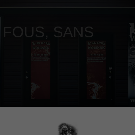
 FOUS
,
SANS
age contiennent de la nicotine, une substance chimique qui c