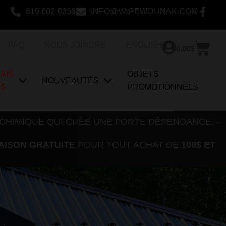
819 602-0236
INFO@VAPEWOLINAK.COM
Pan
FAQ
NOUS JOINDRE
ENGLISH
0,00
$
AIS
OBJETS
NOUVEAUTÉS
US
PROMOTIONNELS
 CHIMIQUE QUI CRÉE UNE FORTE DÉPENDANCE. -
AISON GRATUITE
POUR TOUT ACHAT DE
100$ ET