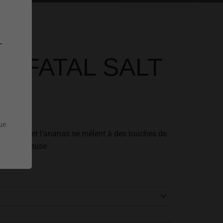
.
AZ FATAL SALT
que
sanguine et l’ananas se mêlent à des touches de
 et audacieuse