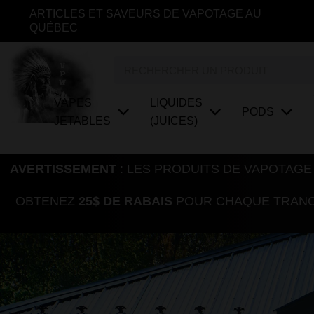
Aller
ARTICLES ET SAVEURS DE VAPOTAGE AU
au
QUÉBEC
contenu
Rechercher
VAPES
LIQUIDES
PODS
JETABLES
(JUICES)
AVERTISSEMENT
: LES PRODUITS DE VAPOTAGE
OBTENEZ
25$ DE RABAIS
POUR CHAQUE TRANCH