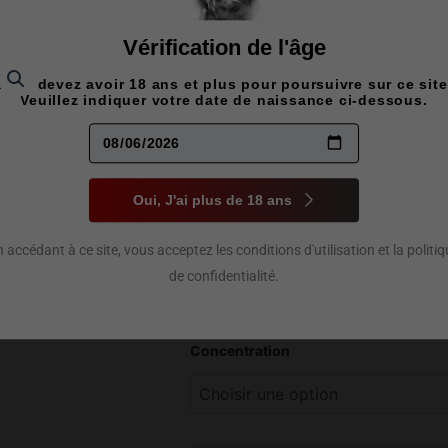
Vérification de l'âge
Vous devez avoir 18 ans et plus pour poursuivre sur ce site
Veuillez indiquer votre date de naissance ci-dessous.
KOIL KILL
30ML
Oui, J'ai plus de 18 ans
24,00
$
 accédant à ce site, vous acceptez les conditions d'utilisation et la politi
Un coup de saveur fatal où l’orange 
de confidentialité.
fraise, pour une saveur fruitée, riche
quantité
Concentration
de
Koil
Killaz
fatal
Salt