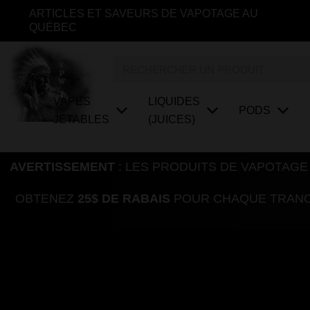
Aller
ARTICLES ET SAVEURS DE VAPOTAGE AU
au
QUÉBEC
contenu
Rechercher
VAPES
LIQUIDES
PODS
JETABLES
(JUICES)
AVERTISSEMENT
: LES PRODUITS DE VAPOTAGE
OBTENEZ
25$ DE RABAIS
POUR CHAQUE TRANCH