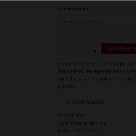
quantité
Concentration
de
Lemon
Drop
black
currant
cassis
Ice
AJOUTER A
-
+
60ml
Lemon Drop Ice est une marque cana
limonade fruitée agrémentées d’une 
rafraîchissante et équilibrée, idéal
glacées.
70/30 (VG/PG)
Format: 60ml
Type: Regular nicotine
Ratio: 70VG / 30PG