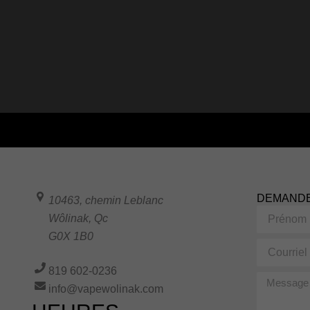
DEMANDE
10463, chemin Leblanc
Prénom
Wôlinak
,
Qc
G0X 1B0
Courriel
819 602-0236
Message
info@vapewolinak.com