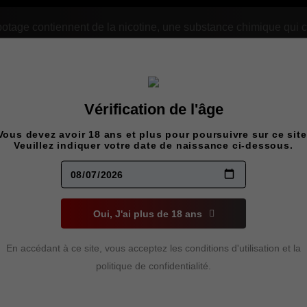
age contiennent de la nicotine, une substance chimique qui c
Vérification de l'âge
LEMON DR
Vous devez avoir 18 ans et plus pour poursuivre sur ce site
Veuillez indiquer votre date de naissance ci-dessous.
CURRANT 
60ML
Oui, J'ai plus de 18 ans
39,00
$
En accédant à ce site, vous acceptez les conditions d'utilisation et la
politique de confidentialité.
Cassis acidulé et puissant, marié à u
rafraîchissante qui laisse une sensat