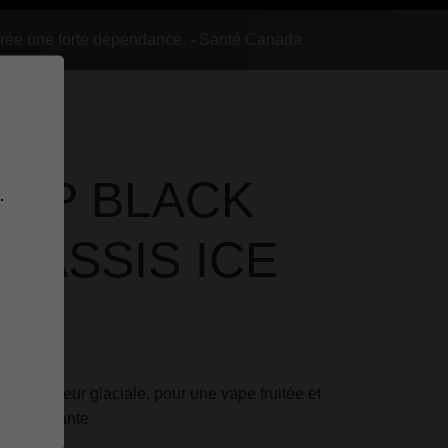
rée une forte dépendance. - Santé Canada
OP BLACK
.
CASSIS ICE
ne fraîcheur glaciale, pour une vape fruitée et
ion vivifiante