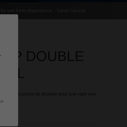
rée une forte dépendance. - Santé Canada
ROP DOUBLE
.
0ML
lé avec une pointe de douceur pour une vape vive
que