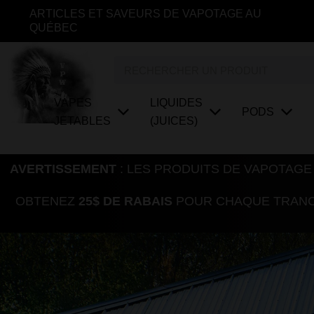
Aller
ARTICLES ET SAVEURS DE VAPOTAGE AU
au
QUÉBEC
contenu
Rechercher
VAPES
LIQUIDES
PODS
JETABLES
(JUICES)
AVERTISSEMENT
: LES PRODUITS DE VAPOTAGE
OBTENEZ
25$ DE RABAIS
POUR CHAQUE TRANCH