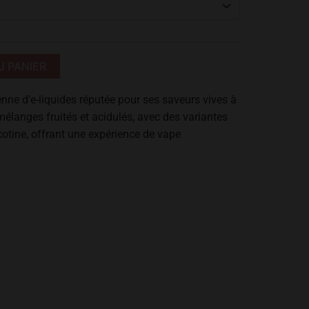
Alternative:
U PANIER
e d’e-liquides réputée pour ses saveurs vives à
mélanges fruités et acidulés, avec des variantes
cotine, offrant une expérience de vape