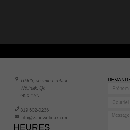
DEMANDE
10463, chemin Leblanc
Prénom
Wôlinak
,
Qc
G0X 1B0
Courriel
819 602-0236
Message
info@vapewolinak.com
HEURES