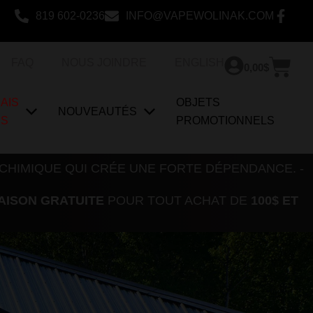
819 602-0236
INFO@VAPEWOLINAK.COM
Pan
FAQ
NOUS JOINDRE
ENGLISH
0,00
$
AIS
OBJETS
NOUVEAUTÉS
US
PROMOTIONNELS
 CHIMIQUE QUI CRÉE UNE FORTE DÉPENDANCE. -
AISON GRATUITE
POUR TOUT ACHAT DE
100$ ET