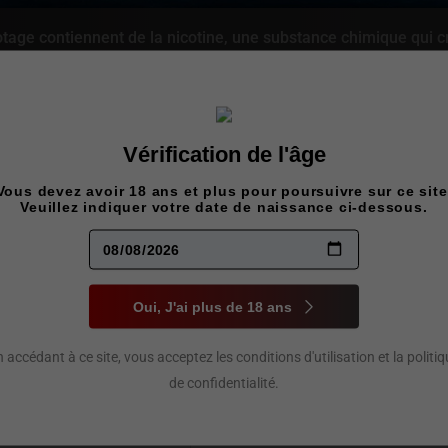
age contiennent de la nicotine, une substance chimique qui c
Vérification de l'âge
LEMON D
Vous devez avoir 18 ans et plus pour poursuivre sur ce site
Veuillez indiquer votre date de naissance ci-dessous.
LEMON 10
52,00
$
Oui, J'ai plus de 18 ans
Citron éclatant et doublement acidu
et énergisante qui stimule les sens
 accédant à ce site, vous acceptez les conditions d'utilisation et la politi
de confidentialité.
quantité
Concentration
de
Lemon