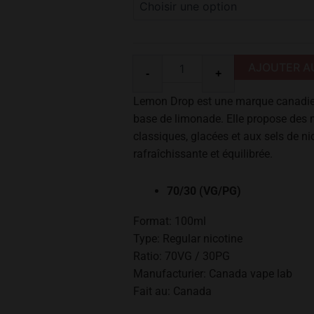
Drop
Double
Lemon
100ml
AJOUTER A
-
+
Lemon Drop est une marque canadienn
base de limonade.
Elle propose des 
classiques, glacées et aux sels de ni
rafraîchissante et équilibrée.
70/30 (VG/PG)
Format: 100ml
Type: Regular nicotine
Ratio: 70VG / 30PG
Manufacturier: Canada vape lab
Fait au: Canada