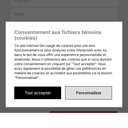
Nom
Courriel
Consentement aux fichiers témoins
(cookies)
Téléphone
Ce site internet fait usage de cookies pour son bon
fonctionnement et pour analyser votre interaction avec lui,
Message
dans le but de vous offrir une expérience personnalisée et
améliorée. Nous n'utiliserons des cookies que si vous donnez
votre consentement en cliquant sur "Tout accepter". Vous
avez également la possibilité de gérer vos préférences en
matière de cookies en accédant aux paramètres via le bouton
"Personnaliser".
Tout accepter
Personnaliser
Ce formulaire est protégé par reCAPTCHA et les
Politiques de confidentialité
et
Conditions d'utilisation
de Google s'appliquent. En remplissant ce formulaire,
vous consentez à partager vos informations conformément à nos
Conditions
d'utilisation
et
politique de confidentialité
.
ENVOYER LA DEMANDE