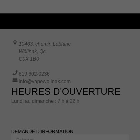
10463, chemin Leblanc
Wôlinak
,
Qc
G0X 1B0
819 602-0236
info@vapewolinak.com
HEURES D'OUVERTURE
Lundi au dimanche : 7 h à 22 h
DEMANDE D'INFORMATION
Prénom