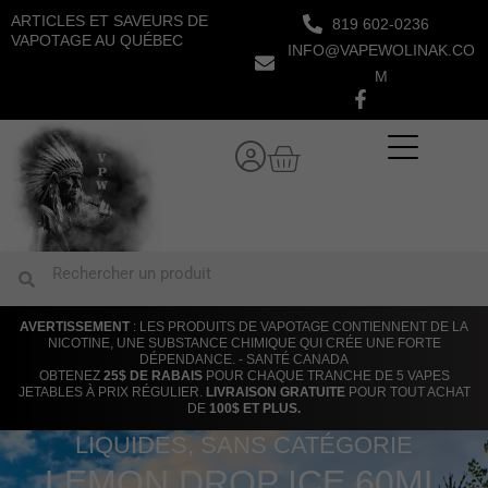
Aller
ARTICLES ET SAVEURS DE
819 602-0236
au
VAPOTAGE AU QUÉBEC
INFO@VAPEWOLINAK.CO
contenu
M
Panier
Rechercher
Rechercher
AVERTISSEMENT
: LES PRODUITS DE VAPOTAGE CONTIENNENT DE LA
NICOTINE, UNE SUBSTANCE CHIMIQUE QUI CRÉE UNE FORTE
DÉPENDANCE. - SANTÉ CANADA
OBTENEZ
25$ DE RABAIS
POUR CHAQUE TRANCHE DE 5 VAPES
JETABLES À PRIX RÉGULIER.
LIVRAISON GRATUITE
POUR TOUT ACHAT
DE
100$ ET PLUS.
LIQUIDES
,
SANS CATÉGORIE
LEMON DROP ICE 60ML