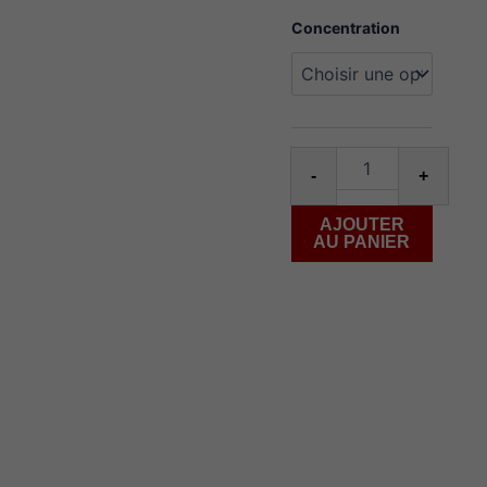
quantité
Concentration
de
Lemon
Drop
watermelon
Ice
60ml
-
+
AJOUTER
AU PANIER