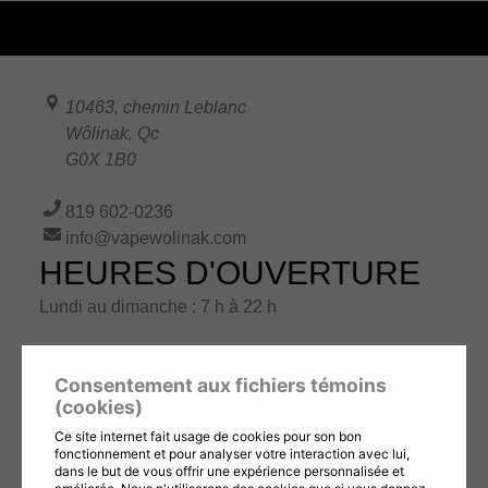
10463, chemin Leblanc
Wôlinak
,
Qc
G0X 1B0
819 602-0236
info@vapewolinak.com
HEURES D'OUVERTURE
Lundi au dimanche : 7 h à 22 h
Consentement aux fichiers témoins
(cookies)
DEMANDE D'INFORMATION
Prénom
Ce site internet fait usage de cookies pour son bon
fonctionnement et pour analyser votre interaction avec lui,
dans le but de vous offrir une expérience personnalisée et
Nom