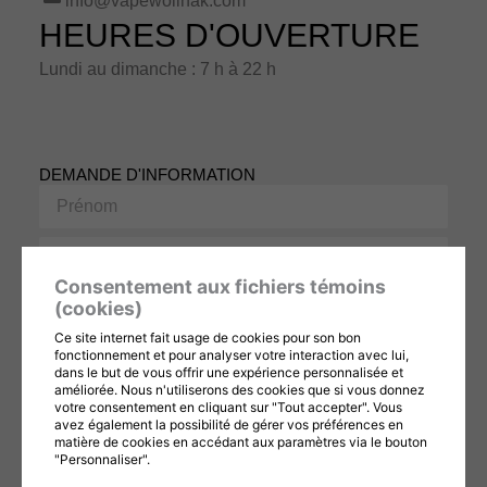
info@vapewolinak.com
HEURES D'OUVERTURE
Lundi au dimanche : 7 h à 22 h
DEMANDE D'INFORMATION
Prénom
Nom
Consentement aux fichiers témoins
Courriel
(cookies)
Ce site internet fait usage de cookies pour son bon
Téléphone
fonctionnement et pour analyser votre interaction avec lui,
dans le but de vous offrir une expérience personnalisée et
améliorée. Nous n'utiliserons des cookies que si vous donnez
Message
votre consentement en cliquant sur "Tout accepter". Vous
avez également la possibilité de gérer vos préférences en
matière de cookies en accédant aux paramètres via le bouton
"Personnaliser".