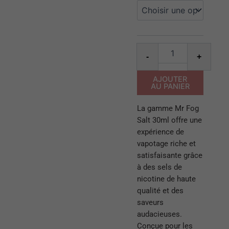
Mr
fog
salt
30ml
peach
Alter
-
+
blue
razz
ice
AJOUTER
AU PANIER
La gamme Mr Fog
Salt 30ml offre une
expérience de
vapotage riche et
satisfaisante grâce
à des sels de
nicotine de haute
qualité et des
saveurs
audacieuses.
Conçue pour les