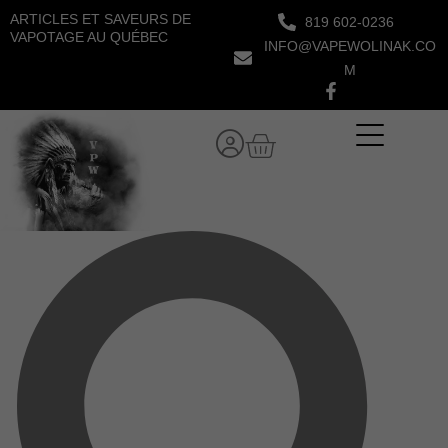
Aller
ARTICLES ET SAVEURS DE
819 602-0236
au
VAPOTAGE AU QUÉBEC
INFO@VAPEWOLINAK.CO
contenu
M
Panier
Rechercher
Rechercher