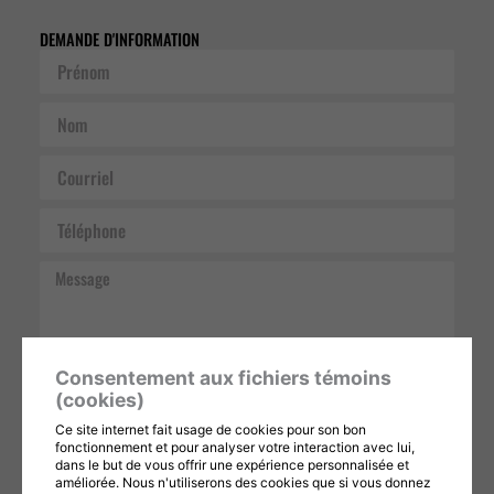
DEMANDE D'INFORMATION
Prénom
Nom
Courriel
Téléphone
Message
Consentement aux fichiers témoins
(cookies)
Ce site internet fait usage de cookies pour son bon
Ce formulaire est protégé par reCAPTCHA et les
Politiques de confidentialité
et
fonctionnement et pour analyser votre interaction avec lui,
Conditions d'utilisation
de Google s'appliquent. En remplissant ce formulaire,
vous consentez à partager vos informations conformément à nos
Conditions
dans le but de vous offrir une expérience personnalisée et
d'utilisation
et
politique de confidentialité
.
améliorée. Nous n'utiliserons des cookies que si vous donnez