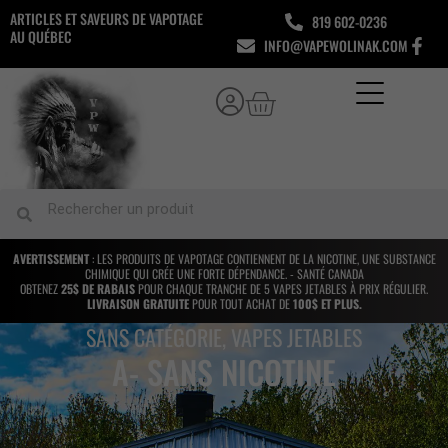
Aller
ARTICLES ET SAVEURS DE VAPOTAGE
819 602-0236
au
AU QUÉBEC
INFO@VAPEWOLINAK.COM
contenu
Panier
Rechercher
Rechercher
AVERTISSEMENT
: LES PRODUITS DE VAPOTAGE CONTIENNENT DE LA NICOTINE, UNE SUBSTANCE
CHIMIQUE QUI CRÉE UNE FORTE DÉPENDANCE. - SANTÉ CANADA
OBTENEZ
25$ DE RABAIS
POUR CHAQUE TRANCHE DE 5 VAPES JETABLES À PRIX RÉGULIER.
LIVRAISON GRATUITE
POUR TOUT ACHAT DE
100$ ET PLUS.
SANS CATÉGORIE
,
VAPES JETABLES
A- SANS NICOTINE