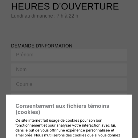
HEURES D'OUVERTURE
Lundi au dimanche : 7 h à 22 h
DEMANDE D'INFORMATION
Prénom
Nom
Courriel
Téléphone
Consentement aux fichiers témoins
Message
(cookies)
Ce site internet fait usage de cookies pour son bon
fonctionnement et pour analyser votre interaction avec lui,
dans le but de vous offrir une expérience personnalisée et
améliorée. Nous n'utiliserons des cookies que si vous donnez