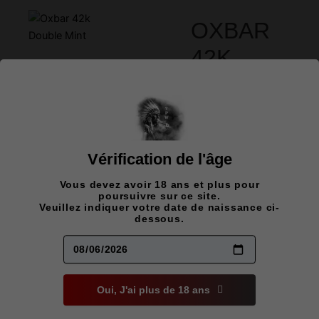
OXBAR
42K
DOUBLE
MINT
42,00
$
Duo de menthes
Vérification de l'âge
aux arômes frais et
Vous devez avoir 18 ans et plus pour
puissants, offrant
poursuivre sur ce site.
une sensation
Veuillez indiquer votre date de naissance ci-
glacée longue et
dessous.
revigorante
quantité
Concentration
de
Oui, J'ai plus de 18 ans
Oxbar
42k