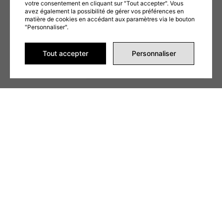
votre consentement en cliquant sur "Tout accepter". Vous
avez également la possibilité de gérer vos préférences en
matière de cookies en accédant aux paramètres via le bouton
"Personnaliser".
Ce formulaire est protégé par reCAPTCHA et les
Politiques de confidentialité
et
Conditions d'utilisation
de Google s'appliquent. En remplissant ce formulaire,
vous consentez à partager vos informations conformément à nos
Conditions
d'utilisation
et
politique de confidentialité
.
Tout accepter
Personnaliser
ENVOYER LA DEMANDE
Alternative: