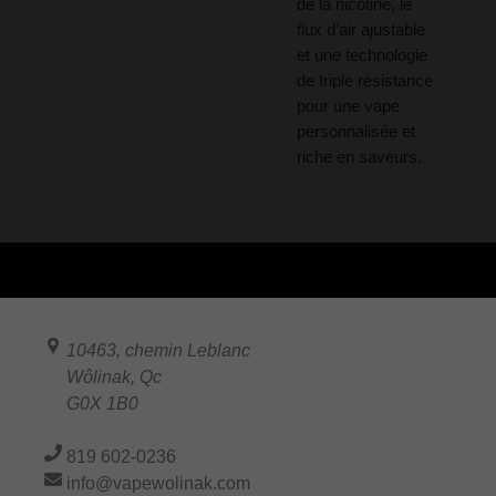
de la nicotine, le
flux d’air ajustable
et une technologie
de triple résistance
pour une vape
personnalisée et
riche en saveurs.
10463, chemin Leblanc
Wôlinak
,
Qc
G0X 1B0
819 602-0236
info@vapewolinak.com