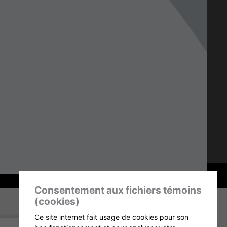
Alternative:
U PANIER
e vapotage spécialisée dans les systèmes à
es.
Elle se distingue par des dispositifs simples
çus pour offrir une expérience de vapotage fluide et
s fumeurs.
rie stlth
Consentement aux fichiers témoins
(cookies)
Ce site internet fait usage de cookies pour son