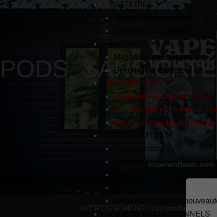
BATTERIES
Magasiner par marque
Découvrir les batteries
MATÉRIEL
Magasiner par marque
PODS
,
SANS CAT
Découvrir le matériel
RABAIS FOUS
Vapes jetables en promotion
Liquides (juices) en promotio
Découvrir tous les rabais fous
NOUVEAUTÉS
Vapes jetables
Liquides
Pods
Matériel
Découvrir toutes les nouveau
AVERTISSEMENT : Les produits de vapot
OBJETS PROMOTIONNELS