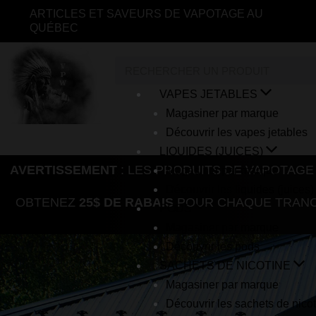
Aller
ARTICLES ET SAVEURS DE VAPOTAGE AU
au
QUÉBEC
contenu
Rechercher
VAPES JETABLES
Magasiner par marque
Découvrir les vapes jetables
LIQUIDES (JUICES)
AVERTISSEMENT
: LES PRODUITS DE VAPOTAGE
Magasiner par marque
Découvrir les liquides (juices)
OBTENEZ
25$ DE RABAIS
POUR CHAQUE TRANCH
PODS
Magasiner par marque
Découvrir les pods
SACHETS DE NICOTINE
Magasiner par marque
Découvrir les sachets de nico