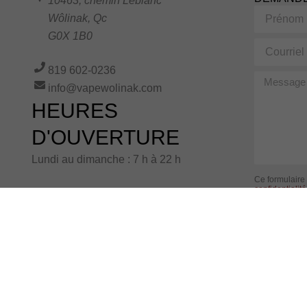
10463, chemin Leblanc
Prénom
Wôlinak
,
Qc
G0X 1B0
Courriel
819 602-0236
Message
info@vapewolinak.com
HEURES
D'OUVERTURE
Lundi au dimanche : 7 h à 22 h
Ce formulaire
confidentialité
remplissant ce
conformément
Alternative: