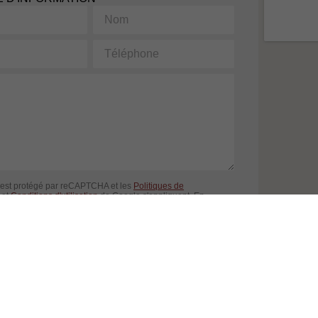
Nom
Téléphone
 est protégé par reCAPTCHA et les
Politiques de
et
Conditions d'utilisation
de Google s'appliquent. En
 formulaire, vous consentez à partager vos informations
 à nos
Conditions d'utilisation
et
politique de confidentialité
.
ENVOYER LA DEMANDE