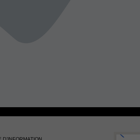
AJOUTER A
-
+
STLTH est une marque canadienne d
pods fermés et les vapoteuses jetabl
d’utilisation, au design discret, con
satisfaisante, idéale pour les ancien
Compatible avec les batteries :
Batte
 D'INFORMATION