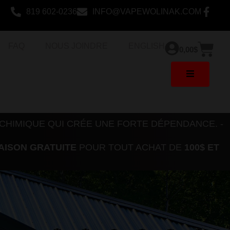
819 602-0236
INFO@VAPEWOLINAK.COM
Pan
FAQ
NOUS JOINDRE
ENGLISH
0,00
$
 CHIMIQUE QUI CRÉE UNE FORTE DÉPENDANCE. -
AISON GRATUITE
POUR TOUT ACHAT DE
100$ ET