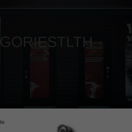
ÉGORIE
STLTH
n
tés
age contiennent de la nicotine, une substance chimique qui c