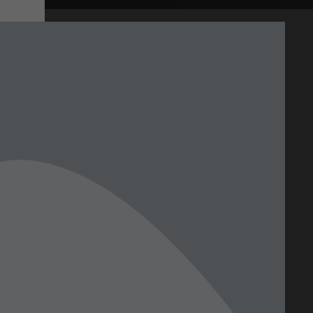
.
TH CIGAR
ec des notes profondes qui évoquent la tradition