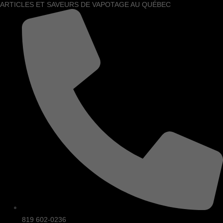
quantité
ARTICLES ET SAVEURS DE VAPOTAGE AU QUÉBEC
Aller
de
au
Pop
contenu
Hit
Hybrid
chill
819 602-0236