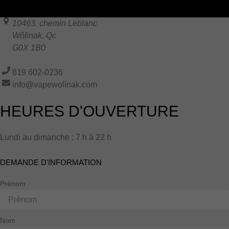
10463, chemin Leblanc
Wôlinak
,
Qc
G0X 1B0
819 602-0236
info@vapewolinak.com
HEURES D'OUVERTURE
Lundi au dimanche : 7 h à 22 h
DEMANDE D'INFORMATION
Prénom
Nom