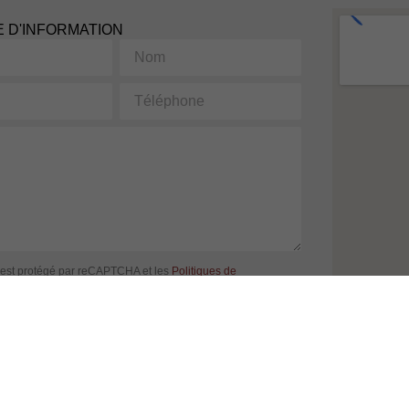
 D'INFORMATION
Nom
Téléphone
 est protégé par reCAPTCHA et les
Politiques de
et
Conditions d'utilisation
de Google s'appliquent. En
 formulaire, vous consentez à partager vos informations
 à nos
Conditions d'utilisation
et
politique de confidentialité
.
ENVOYER LA DEMANDE