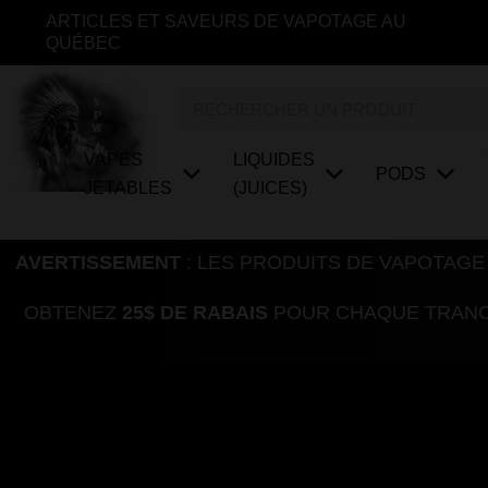
Aller
ARTICLES ET SAVEURS DE VAPOTAGE AU
au
QUÉBEC
contenu
Rechercher
VAPES
LIQUIDES
PODS
JETABLES
(JUICES)
AVERTISSEMENT
: LES PRODUITS DE VAPOTAGE
OBTENEZ
25$ DE RABAIS
POUR CHAQUE TRANCH