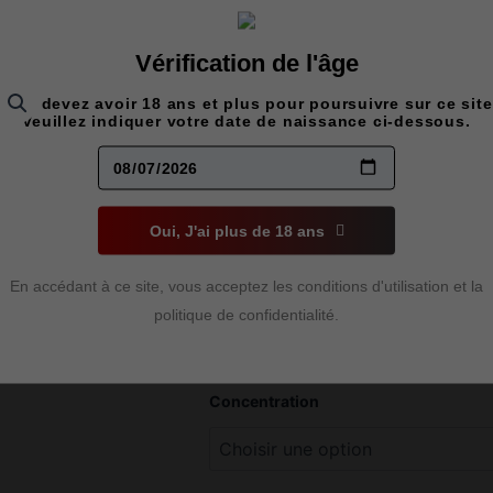
Vérification de l'âge
Vous devez avoir 18 ans et plus pour poursuivre sur ce site
Veuillez indiquer votre date de naissance ci-dessous.
POP HIT 
(BULL BLA
Oui, J'ai plus de 18 ans
21,00
$
En accédant à ce site, vous acceptez les conditions d'utilisation et la
Saveur énergique et fruitée, mêlant 
politique de confidentialité.
stimulant et vif
quantité
Concentration
de
Pop
Hit
Hybrid