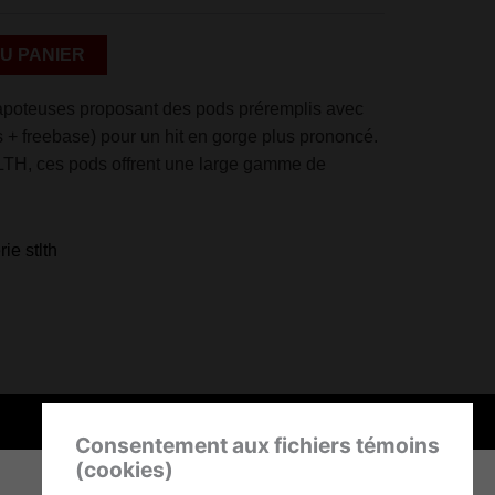
Alternative:
U PANIER
apoteuses proposant des pods préremplis avec
s + freebase) pour un hit en gorge plus prononcé.
LTH, ces pods offrent une large gamme de
rie stlth
Consentement aux fichiers témoins
(cookies)