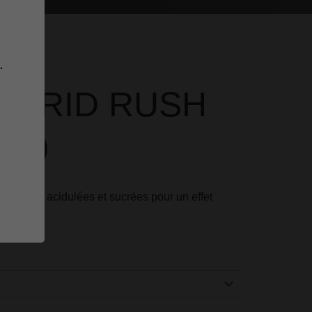
.
HYBRID RUSH
ST)
des notes acidulées et sucrées pour un effet