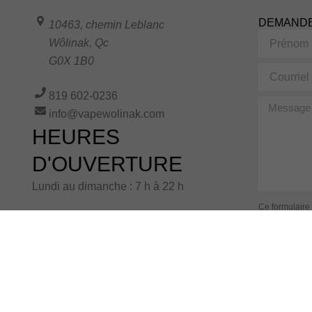
DEMANDE
10463, chemin Leblanc
Prénom
Wôlinak
,
Qc
G0X 1B0
Courriel
819 602-0236
Message
info@vapewolinak.com
HEURES
D'OUVERTURE
Lundi au dimanche : 7 h à 22 h
Ce formulaire
confidentialité
remplissant ce
conformément
Alternative: