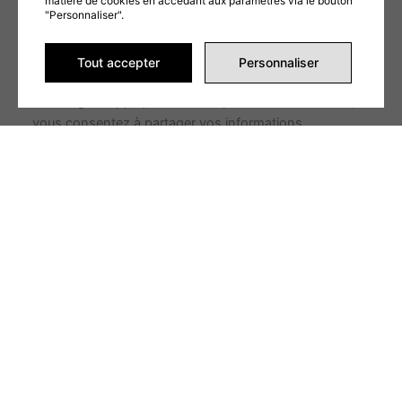
matière de cookies en accédant aux paramètres via le bouton
"Personnaliser".
ENVOYER LA DEMANDE
Ce formulaire est protégé par reCAPTCHA et les
Tout accepter
Personnaliser
Politiques de confidentialité
et
Conditions d'utilisation
de Google s'appliquent. En remplissant ce formulaire,
vous consentez à partager vos informations
conformément à nos
Conditions d'utilisation
et
politique de confidentialité
.