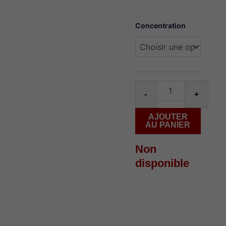
quantité
Concentration
de
Stlth
Loop
25k
punch
ice
-
+
AJOUTER
AU PANIER
Non
disponible