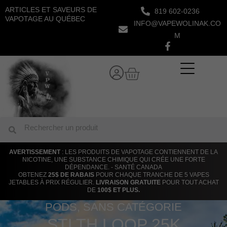
Aller
ARTICLES ET SAVEURS DE
819 602-0236
au
VAPOTAGE AU QUÉBEC
INFO@VAPEWOLINAK.CO
contenu
M
Panier
Rechercher
Rechercher
AVERTISSEMENT
: LES PRODUITS DE VAPOTAGE CONTIENNENT DE LA
NICOTINE, UNE SUBSTANCE CHIMIQUE QUI CRÉE UNE FORTE
DÉPENDANCE. - SANTÉ CANADA
OBTENEZ
25$ DE RABAIS
POUR CHAQUE TRANCHE DE 5 VAPES
JETABLES À PRIX RÉGULIER.
LIVRAISON GRATUITE
POUR TOUT ACHAT
DE
100$ ET PLUS.
PODS
,
SANS CATÉGORIE
STLTH LOOP 25K