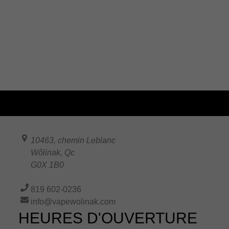
10463, chemin Leblanc
Wôlinak
,
Qc
G0X 1B0
819 602-0236
info@vapewolinak.com
HEURES D'OUVERTURE