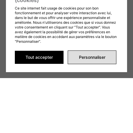
(cookies)
Ce site internet fait usage de cookies pour son bon
fonctionnement et pour analyser votre interaction avec lui,
dans le but de vous offrir une expérience personnalisée et
ENVOYER LA DEMANDE
améliorée. Nous n'utiliserons des cookies que si vous donnez
votre consentement en cliquant sur "Tout accepter". Vous
Ce formulaire est protégé par reCAPTCHA et les
avez également la possibilité de gérer vos préférences en
matière de cookies en accédant aux paramètres via le bouton
Politiques de confidentialité
et
Conditions d'utilisation
"Personnaliser".
de Google s'appliquent. En remplissant ce formulaire,
vous consentez à partager vos informations
Tout accepter
Personnaliser
conformément à nos
Conditions d'utilisation
et
politique de confidentialité
.