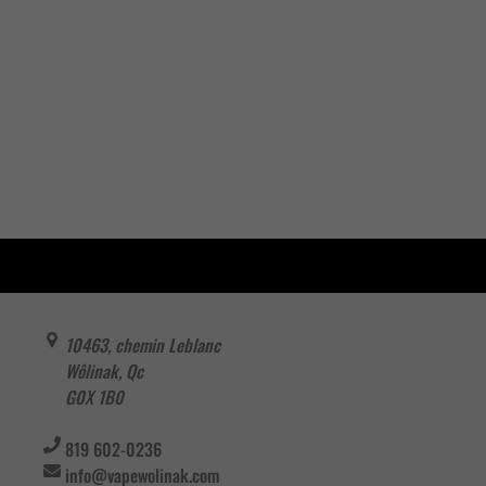
10463, chemin Leblanc
Wôlinak
,
Qc
G0X 1B0
819 602-0236
info@vapewolinak.com