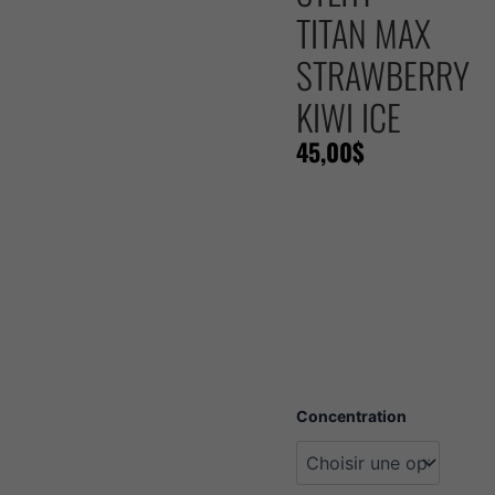
TITAN MAX
STRAWBERRY
KIWI ICE
45,00
$
quantité
Concentration
de
Stlth
Titan