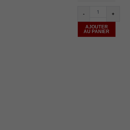
banana
burst
Alter
ice
-
+
AJOUTER
AU PANIER