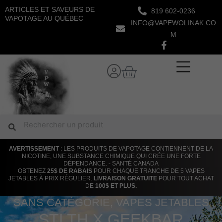
Aller
ARTICLES ET SAVEURS DE
819 602-0236
au
VAPOTAGE AU QUÉBEC
INFO@VAPEWOLINAK.CO
contenu
M
Panier
Rechercher
Rechercher
AVERTISSEMENT
: LES PRODUITS DE VAPOTAGE CONTIENNENT DE LA
NICOTINE, UNE SUBSTANCE CHIMIQUE QUI CRÉE UNE FORTE
DÉPENDANCE. - SANTÉ CANADA
OBTENEZ
25$ DE RABAIS
POUR CHAQUE TRANCHE DE 5 VAPES
JETABLES À PRIX RÉGULIER.
LIVRAISON GRATUITE
POUR TOUT ACHAT
DE
100$ ET PLUS.
SANS CATÉGORIE
,
VAPES JETABLES
STLTH X GEEKBAR