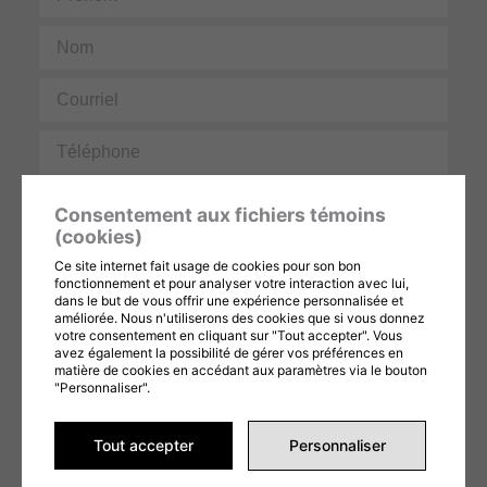
Nom
Courriel
Téléphone
Message
Consentement aux fichiers témoins
(cookies)
Ce site internet fait usage de cookies pour son bon
fonctionnement et pour analyser votre interaction avec lui,
dans le but de vous offrir une expérience personnalisée et
améliorée. Nous n'utiliserons des cookies que si vous donnez
votre consentement en cliquant sur "Tout accepter". Vous
avez également la possibilité de gérer vos préférences en
Ce formulaire est protégé par reCAPTCHA et les
Politiques de confidentialité
et
Conditions d'utilisation
de Google s'appliquent. En remplissant ce formulaire,
matière de cookies en accédant aux paramètres via le bouton
vous consentez à partager vos informations conformément à nos
Conditions
"Personnaliser".
d'utilisation
et
politique de confidentialité
.
ENVOYER LA DEMANDE
Tout accepter
Personnaliser
Alternative: