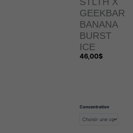
STLTH X
GEEKBAR
BANANA
BURST
ICE
46,00
$
quantité
Concentration
de
Stlth
x
Geekbar