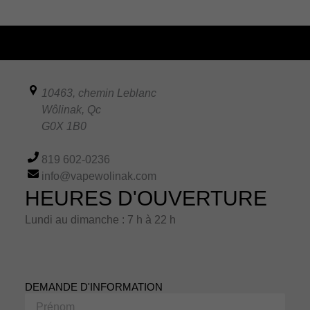
10463, chemin Leblanc
Wôlinak
,
Qc
G0X 1B0
819 602-0236
info@vapewolinak.com
HEURES D'OUVERTURE
Lundi au dimanche : 7 h à 22 h
DEMANDE D'INFORMATION
Prénom