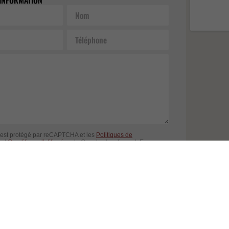
Nom
Téléphone
 est protégé par reCAPTCHA et les
Politiques de
et
Conditions d'utilisation
de Google s'appliquent. En
 formulaire, vous consentez à partager vos informations
 à nos
Conditions d'utilisation
et
politique de confidentialité
.
ENVOYER LA DEMANDE