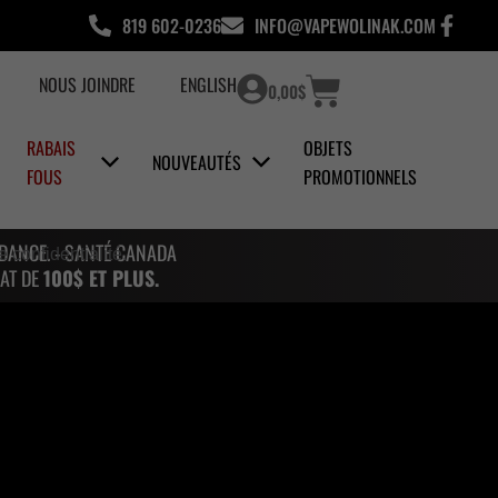
819 602-0236
INFO@VAPEWOLINAK.COM
Panier
NOUS JOINDRE
ENGLISH
0,00
$
RABAIS
OBJETS
NOUVEAUTÉS
FOUS
PROMOTIONNELS
NDANCE. - SANTÉ CANADA
e confidentialité.
AT DE
100$ ET PLUS.