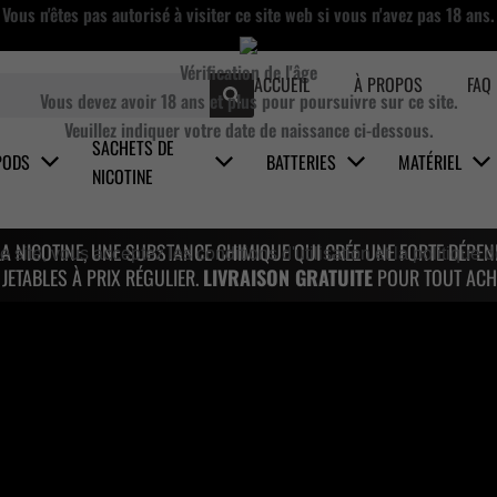
Vous n'êtes pas autorisé à visiter ce site web si vous n'avez pas 18 ans.
Vérification de l'âge
ACCUEIL
À PROPOS
FAQ
Vous devez avoir 18 ans et plus pour poursuivre sur ce site.
Veuillez indiquer votre date de naissance ci-dessous.
SACHETS DE
PODS
BATTERIES
MATÉRIEL
NICOTINE
LA NICOTINE, UNE SUBSTANCE CHIMIQUE QUI CRÉE UNE FORTE DÉPE
site, vous acceptez les conditions d'utilisation et la politique d
ETABLES À PRIX RÉGULIER.
LIVRAISON GRATUITE
POUR TOUT ACH