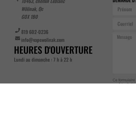
10463, chemin Leblanc
Prénom
Wôlinak
,
Qc
G0X 1B0
Courriel
819 602-0236
Message
info@vapewolinak.com
HEURES D'OUVERTURE
Lundi au dimanche : 7 h à 22 h
Ce formulaire
confidentialité
remplissant ce
conformément
Alternative: