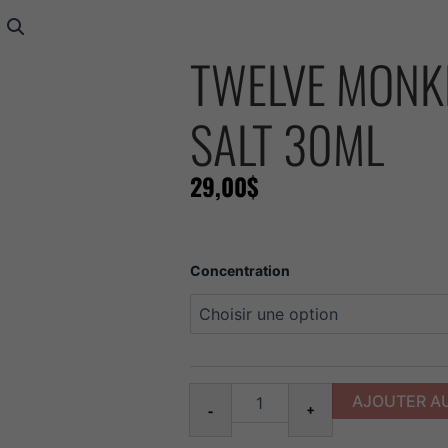
TWELVE MONK
SALT 30ML
29,00
$
quantité
Concentration
de
Twelve
monkeys
mangabeys
Salt
30ml
AJOUTER AU
-
+