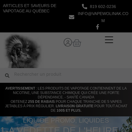
Aller
ARTICLES ET SAVEURS DE
819 602-0236
au
VAPOTAGE AU QUÉBEC
INFO@VAPEWOLINAK.CO
contenu
M
Panier
Rechercher
Rechercher
AVERTISSEMENT
: LES PRODUITS DE VAPOTAGE CONTIENNENT DE LA
NICOTINE, UNE SUBSTANCE CHIMIQUE QUI CRÉE UNE FORTE
DÉPENDANCE. - SANTÉ CANADA
OBTENEZ
25$ DE RABAIS
POUR CHAQUE TRANCHE DE 5 VAPES
JETABLES À PRIX RÉGULIER.
LIVRAISON GRATUITE
POUR TOUT ACHAT
DE
100$ ET PLUS.
LIQUIDE PROMO
,
LIQUIDES
1-A VEDETTE DE L'HEURE