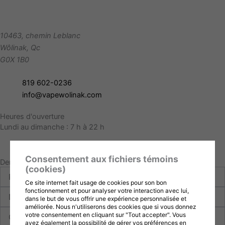
10463, chemin Leblanc
Wôlinak
,
Qc
G0X 1B0
819 602-0236
info@vapewolinak.com
Heures d'ouverture
Lundi au dimanche : 7 h à 22 h
Consentement aux fichiers témoins
Demande d'information
(cookies)
Prénom
Ce site internet fait usage de cookies pour son bon
fonctionnement et pour analyser votre interaction avec lui,
Nom
dans le but de vous offrir une expérience personnalisée et
améliorée. Nous n'utiliserons des cookies que si vous donnez
Courriel
votre consentement en cliquant sur "Tout accepter". Vous
avez également la possibilité de gérer vos préférences en