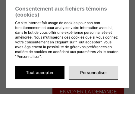
Consentement aux fichiers témoins
Téléphone
(cookies)
Ce site internet fait usage de cookies pour son bon
Message
fonctionnement et pour analyser votre interaction avec lui,
dans le but de vous offrir une expérience personnalisée et
améliorée. Nous n'utiliserons des cookies que si vous donnez
votre consentement en cliquant sur "Tout accepter". Vous
avez également la possibilité de gérer vos préférences en
matière de cookies en accédant aux paramètres via le bouton
"Personnaliser".
Ce formulaire est protégé par reCAPTCHA et les
Politiques de confidentialité
et
Conditions d'utilisation
de Google s'appliquent. En remplissant ce formulaire,
Tout accepter
Personnaliser
vous consentez à partager vos informations conformément à nos
Conditions
d'utilisation
et
politique de confidentialité
.
ENVOYER LA DEMANDE