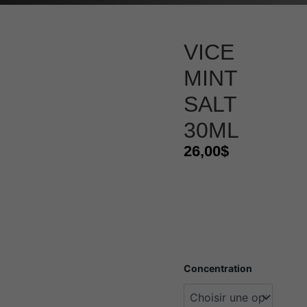
VICE
MINT
SALT
30ML
26,00
$
quantité
Concentration
de
Vice
mint