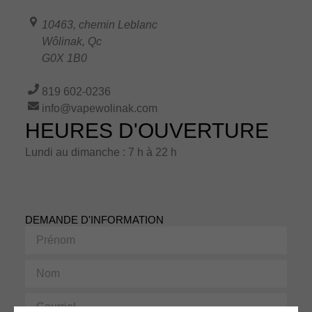
10463, chemin Leblanc
Wôlinak
,
Qc
G0X 1B0
819 602-0236
info@vapewolinak.com
HEURES D'OUVERTURE
Lundi au dimanche : 7 h à 22 h
DEMANDE D'INFORMATION
Prénom
Nom
Courriel