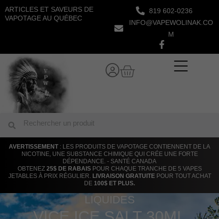
Aller
ARTICLES ET SAVEURS DE
819 602-0236
au
VAPOTAGE AU QUÉBEC
INFO@VAPEWOLINAK.CO
contenu
M
Panier
Rechercher
Rechercher
AVERTISSEMENT
: LES PRODUITS DE VAPOTAGE CONTIENNENT DE LA
NICOTINE, UNE SUBSTANCE CHIMIQUE QUI CRÉE UNE FORTE
DÉPENDANCE. - SANTÉ CANADA
OBTENEZ
25$ DE RABAIS
POUR CHAQUE TRANCHE DE 5 VAPES
JETABLES À PRIX RÉGULIER.
LIVRAISON GRATUITE
POUR TOUT ACHAT
DE
100$ ET PLUS.
LIQUIDES
VICE ICE SALT 30ML