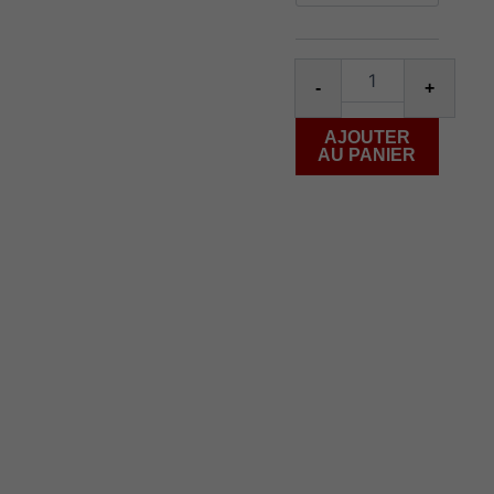
Salt
30ml
-
+
AJOUTER
AU PANIER