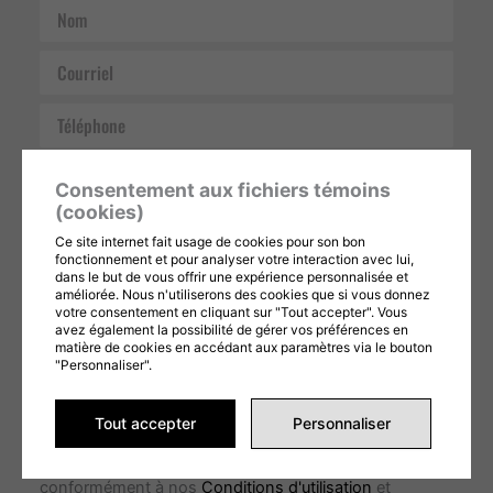
Nom
Courriel
Téléphone
Message
Consentement aux fichiers témoins
(cookies)
Ce site internet fait usage de cookies pour son bon
fonctionnement et pour analyser votre interaction avec lui,
dans le but de vous offrir une expérience personnalisée et
améliorée. Nous n'utiliserons des cookies que si vous donnez
votre consentement en cliquant sur "Tout accepter". Vous
avez également la possibilité de gérer vos préférences en
ENVOYER LA DEMANDE
matière de cookies en accédant aux paramètres via le bouton
"Personnaliser".
Ce formulaire est protégé par reCAPTCHA et les
Politiques de confidentialité
et
Conditions d'utilisation
Tout accepter
Personnaliser
de Google s'appliquent. En remplissant ce formulaire,
vous consentez à partager vos informations
conformément à nos
Conditions d'utilisation
et