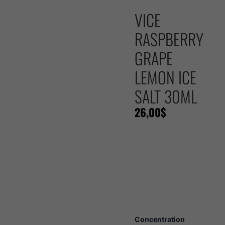
VICE
RASPBERRY
GRAPE
LEMON ICE
SALT 30ML
26,00
$
quantité
Concentration