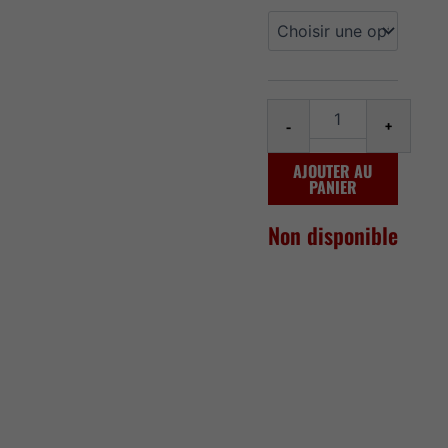
de
Vice
raspberry
grape
lemon
Ice
-
+
Salt
30ml
AJOUTER AU
PANIER
Non disponible