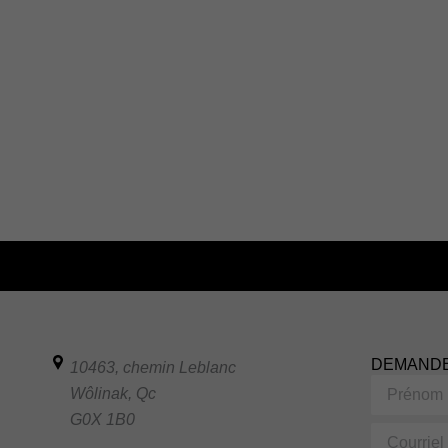
DEMANDE
10463, chemin Leblanc
Prénom
Wôlinak
,
Qc
G0X 1B0
Courriel