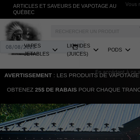
Aller
Vous n
ARTICLES ET SAVEURS DE VAPOTAGE AU
au
QUÉBEC
contenu
Rechercher
VAPES
LIQUIDES
PODS
JETABLES
(JUICES)
Oui, J'ai plus de 18 ans
En accédant à ce si
AVERTISSEMENT
: LES PRODUITS DE VAPOTAGE
OBTENEZ
25$ DE RABAIS
POUR CHAQUE TRANCH