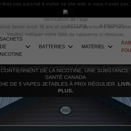
'êtes pas autorisé à visiter ce site web si vous n'avez pas 
Vérification de l'âge
Vous devez avoir 18 ans et plus pour poursuivre sur ce site
ACCUEIL
À PROPOS
Veuillez indiquer votre date de naissance ci-dessous.
SACHETS
RAB
DE
BATTERIES
MATÉRIEL
FO
NICOTINE
te, vous acceptez les conditions d'utilisation et la politique
 CONTIENNENT DE LA NICOTINE, UNE SUBSTANCE
SANTÉ CANADA
E DE 5 VAPES JETABLES À PRIX RÉGULIER.
LIVR
PLUS.