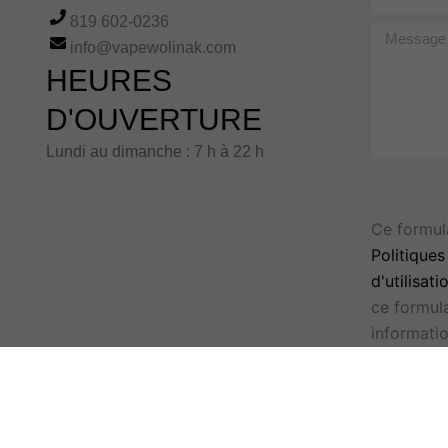
819 602-0236
Message
info@vapewolinak.com
HEURES
D'OUVERTURE
Lundi au dimanche : 7 h à 22 h
Ce formul
Politiques
d'utilisati
ce formul
informati
d'utilisati