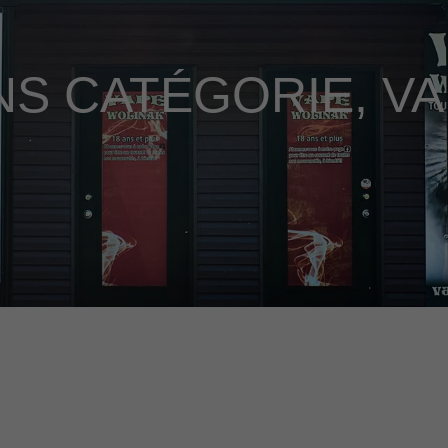
NS CATÉGORIE
,
VA
age contiennent de la nicotine, une substance chimique qui c