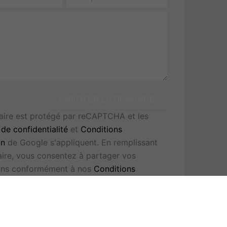
ENVOYER LA DEMANDE
aire est protégé par reCAPTCHA et les
 de confidentialité
et
Conditions
on
de Google s'appliquent. En remplissant
aire, vous consentez à partager vos
ons conformément à nos
Conditions
on
et
politique de confidentialité
.