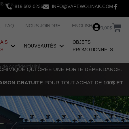
18 ans.
819 602-0236
INFO@VAPEWOLINAK.COM
Pan
.
FAQ
NOUS JOINDRE
ENGLISH
0,00
$
AIS
OBJETS
NOUVEAUTÉS
US
PROMOTIONNELS
 de confidentialité.
 CHIMIQUE QUI CRÉE UNE FORTE DÉPENDANCE. -
AISON GRATUITE
POUR TOUT ACHAT DE
100$ ET