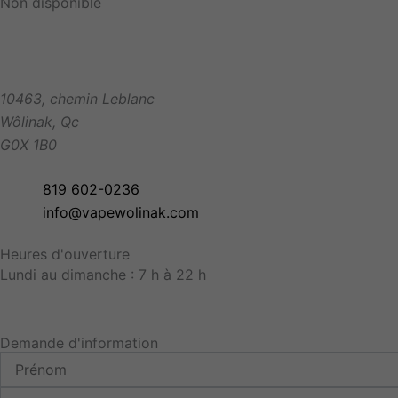
Non disponible
10463, chemin Leblanc
Wôlinak
,
Qc
G0X 1B0
819 602-0236
info@vapewolinak.com
Heures d'ouverture
Lundi au dimanche : 7 h à 22 h
Demande d'information
Prénom
Courriel