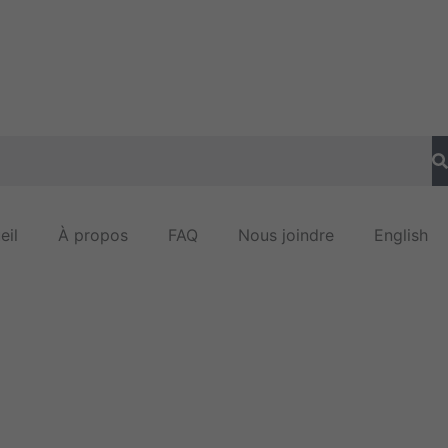
eil
À propos
FAQ
Nous joindre
English