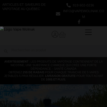
Aller
ARTICLES ET SAVEURS DE
819 602-0236
au
VAPOTAGE AU QUÉBEC
INFO@VAPEWOLINAK.CO
contenu
M
Panier
Rechercher
Rechercher
AVERTISSEMENT
: LES PRODUITS DE VAPOTAGE CONTIENNENT DE LA
NICOTINE, UNE SUBSTANCE CHIMIQUE QUI CRÉE UNE FORTE
DÉPENDANCE. - SANTÉ CANADA
OBTENEZ
25$ DE RABAIS
POUR CHAQUE TRANCHE DE 5 VAPES
JETABLES À PRIX RÉGULIER.
LIVRAISON GRATUITE
POUR TOUT ACHAT
DE
100$ ET PLUS.
RABAIS FOUS
,
SANS CATÉGORIE
,
VAPES
JETABLES