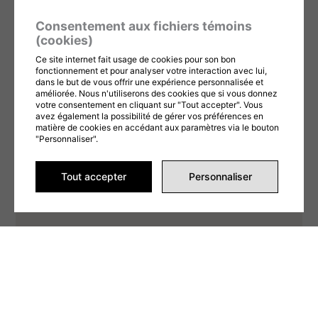
Ce formulaire est protégé par reCAPTCHA et les
Politiques de confidentialité
et
Conditions d'utilisation
de Google s'appliquent. En remplissant ce formulaire,
Consentement aux fichiers témoins
vous consentez à partager vos informations conformément à nos
Conditions
d'utilisation
et
politique de confidentialité
.
(cookies)
Ce site internet fait usage de cookies pour son bon
ENVOYER LA DEMANDE
fonctionnement et pour analyser votre interaction avec lui,
dans le but de vous offrir une expérience personnalisée et
améliorée. Nous n'utiliserons des cookies que si vous donnez
votre consentement en cliquant sur "Tout accepter". Vous
avez également la possibilité de gérer vos préférences en
matière de cookies en accédant aux paramètres via le bouton
"Personnaliser".
Tout accepter
Personnaliser