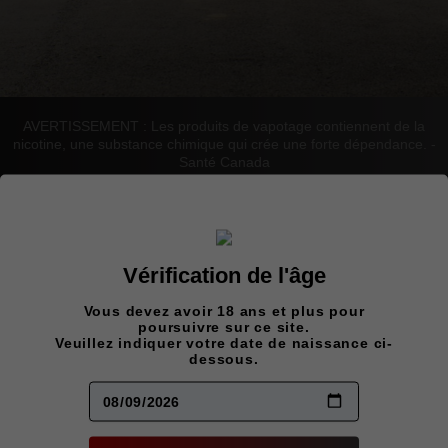
AVERTISSEMENT : Les produits de vapotage contiennent de la
nicotine, une substance chimique qui crée une forte dépendance. -
Santé Canada
ARCHER
Vérification de l'âge
V2.5
Vous devez avoir 18 ans et plus pour
25000
poursuivre sur ce site.
Veuillez indiquer votre date de naissance ci-
dessous.
DOUBLE
MINT
Ce produit est