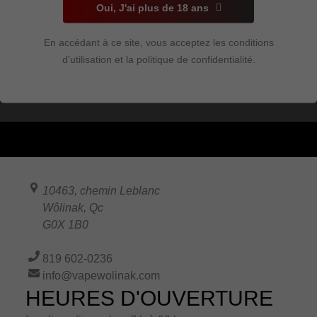
Oui, J'ai plus de 18 ans
actuellement en
rupture et
indisponible.
En accédant à ce site, vous acceptez les conditions
Non
d'utilisation et la politique de confidentialité.
disponible
10463, chemin Leblanc
Wôlinak
,
Qc
G0X 1B0
819 602-0236
info@vapewolinak.com
HEURES D'OUVERTURE