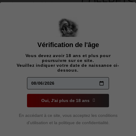
COFFRETS
5PCS
BEAST
MODZ
Vérification de l'âge
WICKED
Vous devez avoir 18 ans et plus pour
WHITE
poursuivre sur ce site.
Veuillez indiquer votre date de naissance ci-
PEACH
dessous.
20MG
145,00
$
Rupture de stock
Oui, J'ai plus de 18 ans
Non
En accédant à ce site, vous acceptez les conditions
disponible
d'utilisation et la politique de confidentialité.
Flavour Beast