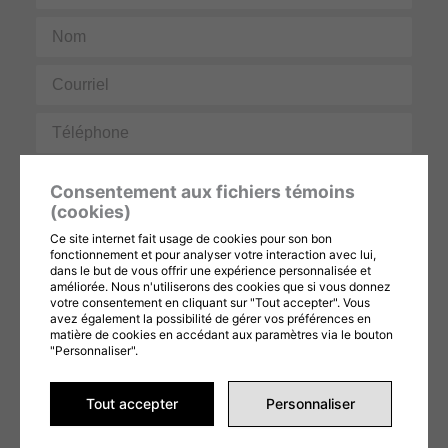
Nom
Courriel
Téléphone
Message
Consentement aux fichiers témoins
(cookies)
Ce site internet fait usage de cookies pour son bon
fonctionnement et pour analyser votre interaction avec lui,
dans le but de vous offrir une expérience personnalisée et
améliorée. Nous n'utiliserons des cookies que si vous donnez
votre consentement en cliquant sur "Tout accepter". Vous
avez également la possibilité de gérer vos préférences en
Ce formulaire est protégé par reCAPTCHA et les
Politiques de confidentialité
et
Conditions d'utilisation
de Google s'appliquent. En remplissant ce formulaire,
matière de cookies en accédant aux paramètres via le bouton
vous consentez à partager vos informations conformément à nos
Conditions
"Personnaliser".
d'utilisation
et
politique de confidentialité
.
ENVOYER LA DEMANDE
Tout accepter
Personnaliser
Alternative: