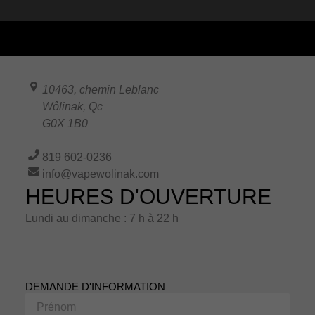
10463, chemin Leblanc
Wôlinak
,
Qc
G0X 1B0
819 602-0236
info@vapewolinak.com
HEURES D'OUVERTURE
Lundi au dimanche : 7 h à 22 h
DEMANDE D'INFORMATION
Prénom