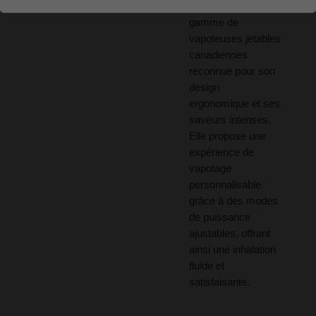
Mode est une
gamme de
vapoteuses jetables
canadiennes
reconnue pour son
design
ergonomique et ses
saveurs intenses.
Elle propose une
expérience de
vapotage
personnalisable
grâce à des modes
de puissance
ajustables, offrant
ainsi une inhalation
fluide et
satisfaisante.