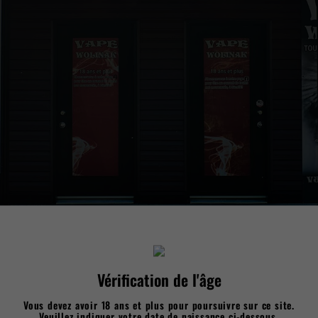
age contiennent de la nicotine, une substance chimique qui c
Vérification de l'âge
Vous devez avoir 18 ans et plus pour poursuivre sur ce site.
Veuillez indiquer votre date de naissance ci-dessous.