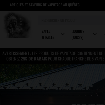
Aller
ARTICLES ET SAVEURS DE VAPOTAGE AU QUÉBEC
au
contenu
Rechercher
VAPES
LIQUIDES
JETABLES
(JUICES)
AVERTISSEMENT
: LES PRODUITS DE VAPOTAGE CONTIENNENT DE 
OBTENEZ
25$ DE RABAIS
POUR CHAQUE TRANCHE DE 5 VAPES J