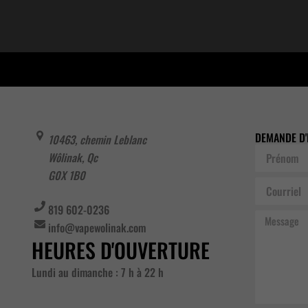
DEMANDE D'
10463, chemin Leblanc
Prénom
Wôlinak
,
Qc
G0X 1B0
Courriel
819 602-0236
Message
info@vapewolinak.com
HEURES D'OUVERTURE
Lundi au dimanche : 7 h à 22 h