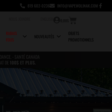
819 602-0236
INFO@VAPEWOLINAK.COM
Panier
NOUS JOINDRE
ENGLISH
0,00
$
RABAIS
OBJETS
NOUVEAUTÉS
FOUS
PROMOTIONNELS
NDANCE. - SANTÉ CANADA
AT DE
100$ ET PLUS.