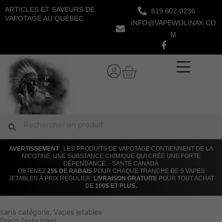
Aller
ARTICLES ET SAVEURS DE
819 602-0236
au
VAPOTAGE AU QUÉBEC
INFO@VAPEWOLINAK.CO
contenu
M
Panier
Rechercher
Rechercher
AVERTISSEMENT
: LES PRODUITS DE VAPOTAGE CONTIENNENT DE LA
NICOTINE, UNE SUBSTANCE CHIMIQUE QUI CRÉE UNE FORTE
DÉPENDANCE. - SANTÉ CANADA
OBTENEZ
25$ DE RABAIS
POUR CHAQUE TRANCHE DE 5 VAPES
JETABLES À PRIX RÉGULIER.
LIVRAISON GRATUITE
POUR TOUT ACHAT
DE
100$ ET PLUS.
sans catégorie
,
Vapes jetables
Drip'n fasta blast