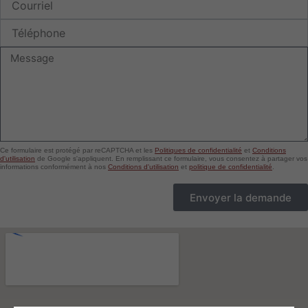
Téléphone
Message
Ce formulaire est protégé par reCAPTCHA et les
Politiques de confidentialité
et
Conditions
d'utilisation
de Google s'appliquent. En remplissant ce formulaire, vous consentez à partager vos
informations conformément à nos
Conditions d'utilisation
et
politique de confidentialité
.
Envoyer la demande