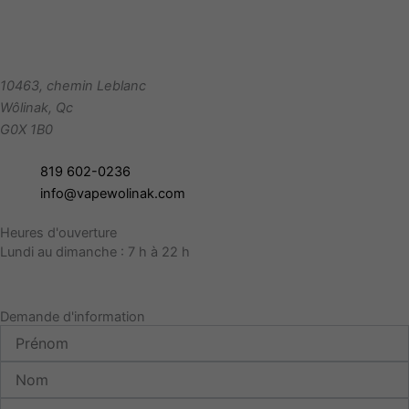
10463, chemin Leblanc
Wôlinak
,
Qc
G0X 1B0
819 602-0236
info@vapewolinak.com
Heures d'ouverture
Lundi au dimanche : 7 h à 22 h
Demande d'information
Prénom
Nom
Courriel