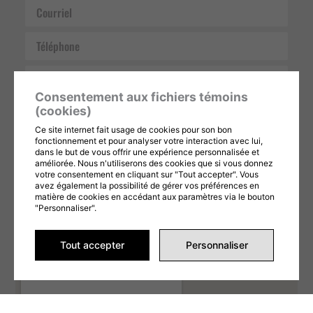
Courriel
Téléphone
Message
Consentement aux fichiers témoins
(cookies)
Ce site internet fait usage de cookies pour son bon
fonctionnement et pour analyser votre interaction avec lui,
dans le but de vous offrir une expérience personnalisée et
améliorée. Nous n'utiliserons des cookies que si vous donnez
votre consentement en cliquant sur "Tout accepter". Vous
Ce formulaire est protégé par reCAPTCHA et les
Politiques de confidentialité
et
Conditions d'utilisation
de Google s'appliquent. En remplissant ce formulaire,
avez également la possibilité de gérer vos préférences en
vous consentez à partager vos informations conformément à nos
Conditions
matière de cookies en accédant aux paramètres via le bouton
d'utilisation
et
politique de confidentialité
.
"Personnaliser".
ENVOYER LA DEMANDE
Tout accepter
Personnaliser