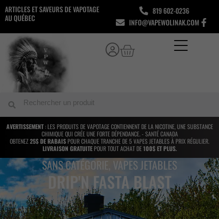
Aller
ARTICLES ET SAVEURS DE VAPOTAGE
819 602-0236
au
AU QUÉBEC
INFO@VAPEWOLINAK.COM
contenu
Panier
Rechercher
Rechercher
AVERTISSEMENT
: LES PRODUITS DE VAPOTAGE CONTIENNENT DE LA NICOTINE, UNE SUBSTANCE
CHIMIQUE QUI CRÉE UNE FORTE DÉPENDANCE. - SANTÉ CANADA
OBTENEZ
25$ DE RABAIS
POUR CHAQUE TRANCHE DE 5 VAPES JETABLES À PRIX RÉGULIER.
LIVRAISON GRATUITE
POUR TOUT ACHAT DE
100$ ET PLUS.
SANS CATÉGORIE
,
VAPES JETABLES
DRIP'N FASTA BLAST