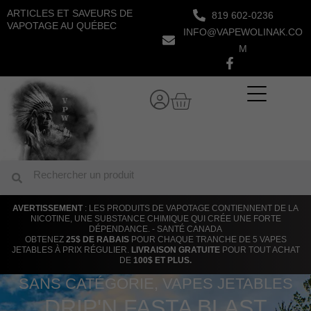
Aller
ARTICLES ET SAVEURS DE
819 602-0236
au
VAPOTAGE AU QUÉBEC
INFO@VAPEWOLINAK.CO
contenu
M
Panier
Rechercher
Rechercher
AVERTISSEMENT
: LES PRODUITS DE VAPOTAGE CONTIENNENT DE LA
NICOTINE, UNE SUBSTANCE CHIMIQUE QUI CRÉE UNE FORTE
DÉPENDANCE. - SANTÉ CANADA
OBTENEZ
25$ DE RABAIS
POUR CHAQUE TRANCHE DE 5 VAPES
JETABLES À PRIX RÉGULIER.
LIVRAISON GRATUITE
POUR TOUT ACHAT
DE
100$ ET PLUS.
SANS CATÉGORIE
,
VAPES JETABLES
DRIP'N FASTA BLAST