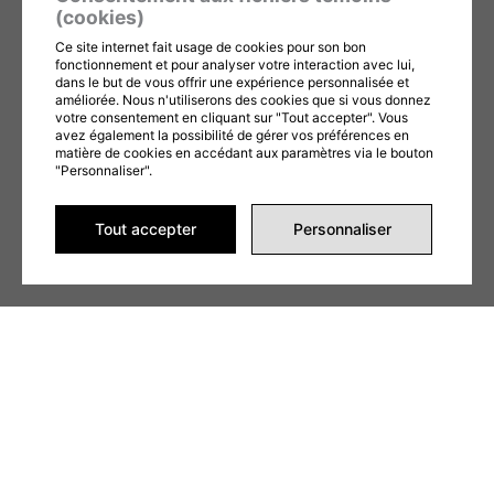
(cookies)
Ce site internet fait usage de cookies pour son bon
fonctionnement et pour analyser votre interaction avec lui,
dans le but de vous offrir une expérience personnalisée et
améliorée. Nous n'utiliserons des cookies que si vous donnez
ENVOYER LA DEMANDE
votre consentement en cliquant sur "Tout accepter". Vous
avez également la possibilité de gérer vos préférences en
Ce formulaire est protégé par reCAPTCHA et les
matière de cookies en accédant aux paramètres via le bouton
Politiques de confidentialité
et
Conditions d'utilisation
"Personnaliser".
de Google s'appliquent. En remplissant ce formulaire,
vous consentez à partager vos informations
Tout accepter
Personnaliser
conformément à nos
Conditions d'utilisation
et
politique de confidentialité
.