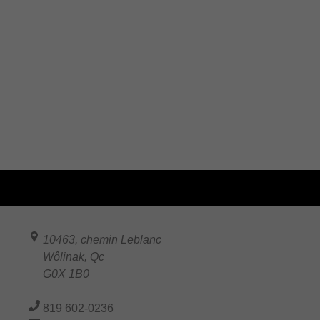
10463, chemin Leblanc
Wôlinak
,
Qc
G0X 1B0
819 602-0236