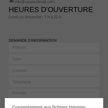
info@vapewolinak.com
HEURES D'OUVERTURE
Lundi au dimanche : 7 h à 22 h
DEMANDE D'INFORMATION
Prénom
Nom
Courriel
Téléphone
Message
Consentement aux fichiers témoins