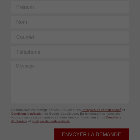
Prénom
Nom
Courriel
Téléphone
Message
Ce formulaire est protégé par reCAPTCHA et les
Politiques de confidentialité
et
Conditions d'utilisation
de Google s'appliquent. En remplissant ce formulaire,
vous consentez à partager vos informations conformément à nos
Conditions
d'utilisation
et
politique de confidentialité
.
ENVOYER LA DEMANDE