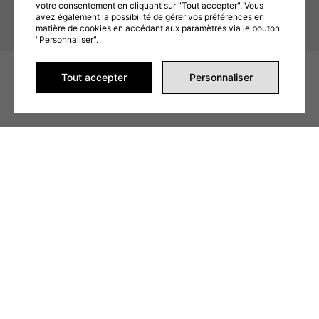
votre consentement en cliquant sur "Tout accepter". Vous
avez également la possibilité de gérer vos préférences en
matière de cookies en accédant aux paramètres via le bouton
"Personnaliser".
© 2026 Vape Wôlinak, Tous
Conditions d'utilisation
Tout accepter
Personnaliser
droits réservés
Politique commerciale
Gérer mes témoins (cookies)
VAPES JETABLES
LIQUIDES (JUICES)
PODS
SACHETS DE NICOTINE