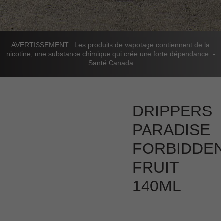
AVERTISSEMENT : Les produits de vapotage contiennent de la
nicotine, une substance chimique qui crée une forte dépendance. -
Santé Canada
DRIPPERS
PARADISE
FORBIDDE
FRUIT
140ML