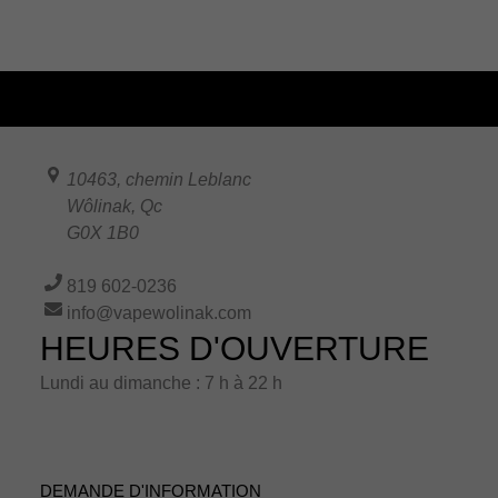
10463, chemin Leblanc
Wôlinak
,
Qc
G0X 1B0
819 602-0236
info@vapewolinak.com
HEURES D'OUVERTURE
Lundi au dimanche : 7 h à 22 h
DEMANDE D'INFORMATION