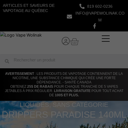
Aller
ARTICLES ET SAVEURS DE
819 602-0236
au
VAPOTAGE AU QUÉBEC
INFO@VAPEWOLINAK.CO
contenu
M
Panier
Rechercher
Rechercher
AVERTISSEMENT
: LES PRODUITS DE VAPOTAGE CONTIENNENT DE LA
NICOTINE, UNE SUBSTANCE CHIMIQUE QUI CRÉE UNE FORTE
DÉPENDANCE. - SANTÉ CANADA
OBTENEZ
25$ DE RABAIS
POUR CHAQUE TRANCHE DE 5 VAPES
JETABLES À PRIX RÉGULIER.
LIVRAISON GRATUITE
POUR TOUT ACHAT
DE
100$ ET PLUS.
LIQUIDES
,
SANS CATÉGORIE
DRIPPERS PARADISE 140ML