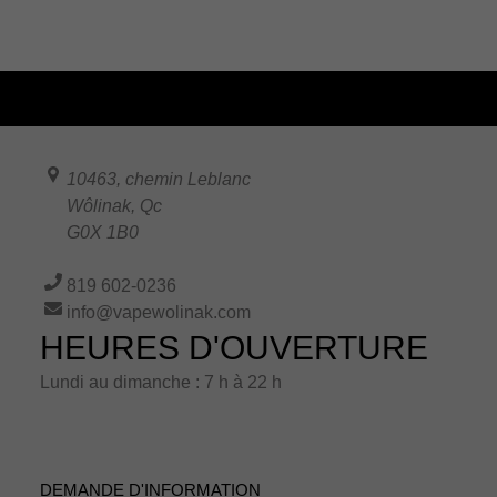
10463, chemin Leblanc
Wôlinak
,
Qc
G0X 1B0
819 602-0236
info@vapewolinak.com
HEURES D'OUVERTURE
Lundi au dimanche : 7 h à 22 h
DEMANDE D'INFORMATION