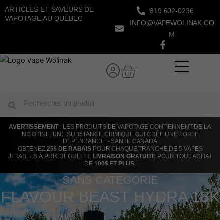
Aller
ARTICLES ET SAVEURS DE
819 602-0236
au
VAPOTAGE AU QUÉBEC
INFO@VAPEWOLINAK.CO
contenu
M
Panier
Rechercher
Rechercher
AVERTISSEMENT
: LES PRODUITS DE VAPOTAGE CONTIENNENT DE LA
NICOTINE, UNE SUBSTANCE CHIMIQUE QUI CRÉE UNE FORTE
DÉPENDANCE. - SANTÉ CANADA
OBTENEZ
25$ DE RABAIS
POUR CHAQUE TRANCHE DE 5 VAPES
JETABLES À PRIX RÉGULIER.
LIVRAISON GRATUITE
POUR TOUT ACHAT
DE
100$ ET PLUS.
SANS CATÉGORIE
FLAVOUR BEAST HYDRA 18K