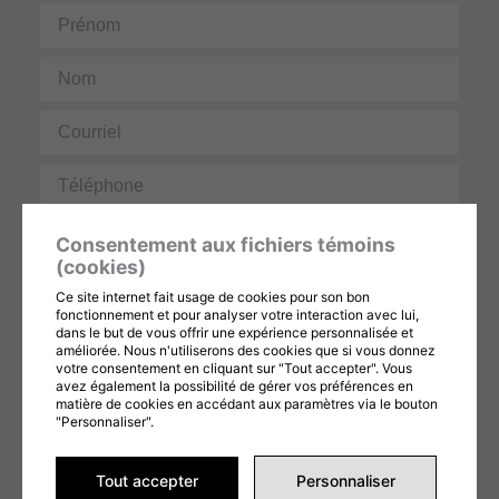
Prénom
Nom
Courriel
Téléphone
Message
Consentement aux fichiers témoins
(cookies)
Ce site internet fait usage de cookies pour son bon
fonctionnement et pour analyser votre interaction avec lui,
dans le but de vous offrir une expérience personnalisée et
améliorée. Nous n'utiliserons des cookies que si vous donnez
votre consentement en cliquant sur "Tout accepter". Vous
avez également la possibilité de gérer vos préférences en
Ce formulaire est protégé par reCAPTCHA et les
Politiques de confidentialité
et
matière de cookies en accédant aux paramètres via le bouton
Conditions d'utilisation
de Google s'appliquent. En remplissant ce formulaire,
vous consentez à partager vos informations conformément à nos
Conditions
"Personnaliser".
d'utilisation
et
politique de confidentialité
.
ENVOYER LA DEMANDE
Tout accepter
Personnaliser