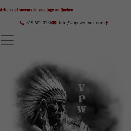
Aller
Articles et saveurs de vapotage au Québec
au
contenu
819 602-0236
info@vapewolinak.com