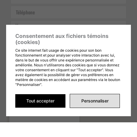
Téléphone
Message
Consentement aux fichiers témoins
(cookies)
Ce site internet fait usage de cookies pour son bon
fonctionnement et pour analyser votre interaction avec lui,
dans le but de vous offrir une expérience personnalisée et
améliorée. Nous n'utiliserons des cookies que si vous donnez
Ce formulaire est protégé par reCAPTCHA et les
Politiques de confidentialité
et
votre consentement en cliquant sur "Tout accepter". Vous
Conditions d'utilisation
de Google s'appliquent. En remplissant ce formulaire,
avez également la possibilité de gérer vos préférences en
vous consentez à partager vos informations conformément à nos
Conditions
matière de cookies en accédant aux paramètres via le bouton
d'utilisation
et
politique de confidentialité
.
"Personnaliser".
ENVOYER LA DEMANDE
Tout accepter
Personnaliser