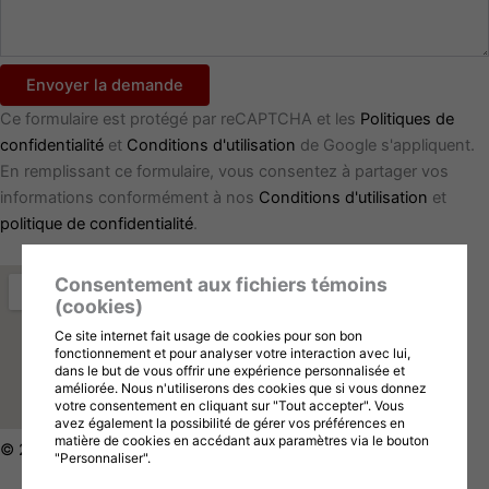
Envoyer la demande
Ce formulaire est protégé par reCAPTCHA et les
Politiques de
confidentialité
et
Conditions d'utilisation
de Google s'appliquent.
En remplissant ce formulaire, vous consentez à partager vos
informations conformément à nos
Conditions d'utilisation
et
politique de confidentialité
.
Consentement aux fichiers témoins
(cookies)
Ce site internet fait usage de cookies pour son bon
fonctionnement et pour analyser votre interaction avec lui,
dans le but de vous offrir une expérience personnalisée et
améliorée. Nous n'utiliserons des cookies que si vous donnez
votre consentement en cliquant sur "Tout accepter". Vous
avez également la possibilité de gérer vos préférences en
matière de cookies en accédant aux paramètres via le bouton
© 2026 Vape Wôlinak, Tous droits réservés
"Personnaliser".