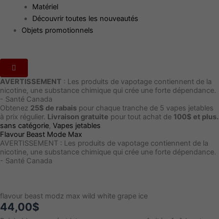
Matériel
Découvrir toutes les nouveautés
Objets promotionnels
AVERTISSEMENT
: Les produits de vapotage contiennent de la
nicotine, une substance chimique qui crée une forte dépendance.
- Santé Canada
Obtenez
25$ de rabais
pour chaque tranche de 5 vapes jetables
à prix régulier.
Livraison gratuite
pour tout achat de
100$ et plus.
quantité
sans catégorie
,
Vapes jetables
Flavour Beast Mode Max
de
AVERTISSEMENT : Les produits de vapotage contiennent de la
flavour
nicotine, une substance chimique qui crée une forte dépendance.
beast
- Santé Canada
modz
max
wild
white
flavour beast modz max wild white grape ice
grape
44,00
$
ice