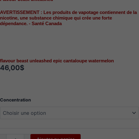
AVERTISSEMENT : Les produits de vapotage contiennent de la
nicotine, une substance chimique qui crée une forte
dépendance. - Santé Canada
flavour beast unleashed epic cantaloupe watermelon
46,00
$
quantité
Concentration
de
flavour
beast
unleashed
epic
cantaloupe