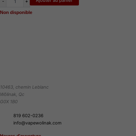
Ajouter au panier
-
+
watermelon
Non disponible
10463, chemin Leblanc
Wôlinak
,
Qc
G0X 1B0
819 602-0236
info@vapewolinak.com
Heures d'ouverture