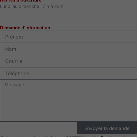
Lundi au dimanche : 7 h à 22 h
Demande d'information
Prénom
Nom
Courriel
Téléphone
Message
Envoyer la demande