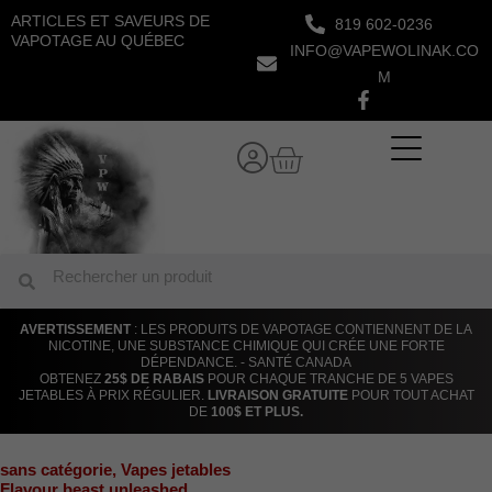
Aller
ARTICLES ET SAVEURS DE
819 602-0236
au
VAPOTAGE AU QUÉBEC
INFO@VAPEWOLINAK.CO
contenu
M
Panier
Rechercher
Rechercher
AVERTISSEMENT
: LES PRODUITS DE VAPOTAGE CONTIENNENT DE LA
NICOTINE, UNE SUBSTANCE CHIMIQUE QUI CRÉE UNE FORTE
DÉPENDANCE. - SANTÉ CANADA
OBTENEZ
25$ DE RABAIS
POUR CHAQUE TRANCHE DE 5 VAPES
JETABLES À PRIX RÉGULIER.
LIVRAISON GRATUITE
POUR TOUT ACHAT
DE
100$ ET PLUS.
sans catégorie
,
Vapes jetables
Flavour beast unleashed